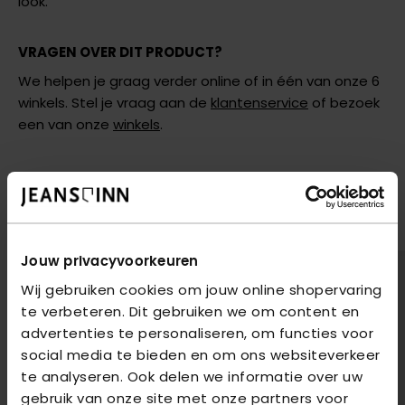
look.
VRAGEN OVER DIT PRODUCT?
We helpen je graag verder online of in één van onze 6
winkels. Stel je vraag aan de
klantenservice
of bezoek
een van onze
winkels
.
AANBEVOLEN VOOR JOU
shop hier de meest recente jeans van Only
2
voor
€85
2
voor
€85
Jouw privacyvoorkeuren
Wij gebruiken cookies om jouw online shopervaring
te verbeteren. Dit gebruiken we om content en
advertenties te personaliseren, om functies voor
social media te bieden en om ons websiteverkeer
te analyseren. Ook delen we informatie over uw
gebruik van onze site met onze partners voor