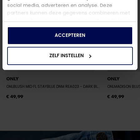
social media, adverteren en analyse. Deze
partners kunnen deze gegevens combineren met
andere informatie die u aan ze heeft verstrekt of
die ze hebben verzameld op basis van uw gebruik
van hun services.
ACCEPTEREN
ZELF INSTELLEN
ONLY
ONLY
ONLBLUSH MID FL STAYBLUE DNM REA023
- DARK BLUE DENIM
ONLMADISON BLU
€ 49,99
€ 49,99