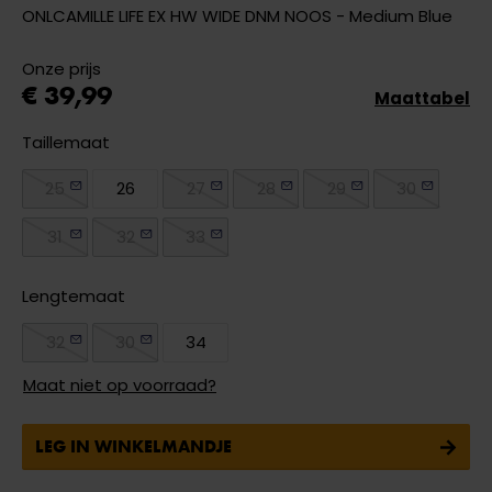
ONLCAMILLE LIFE EX HW WIDE DNM NOOS - Medium Blue
Onze prijs
€ 39,99
Maattabel
Taillemaat
25
26
27
28
29
30
31
32
33
Lengtemaat
32
30
34
Maat niet op voorraad?
LEG IN WINKELMANDJE