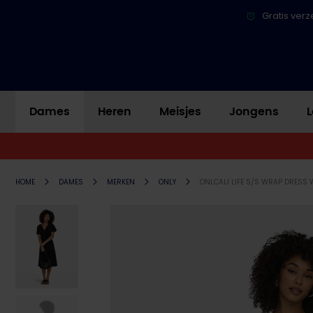
Gratis verz
Dames
Heren
Meisjes
Jongens
L
HOME
DAMES
MERKEN
ONLY
ONLCALI LIFE S/S WRAP DRESS