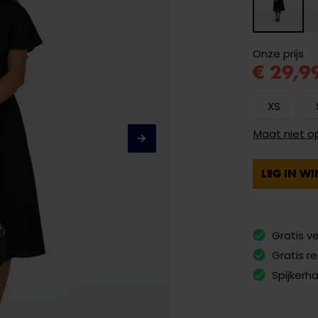
Onze prijs
€ 29,9
XS
Maat niet o
LEG IN W
Gratis v
Gratis r
Spijkerh