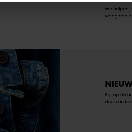
We helpen je
vraag aan 
NIEUW
Blijf op de 
deals en leu