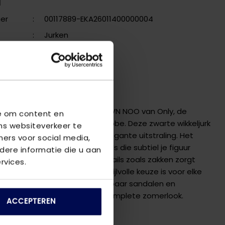
N
er
:
00117889-EKA26011400000004
:
Jurken
:
Black
erken
VING
NLCALI LIFE S/S WRAP DRESS WVN NOO van Only, de
we om content en
evoeging aan je zomergarderobe. Deze zwarte wikkeljurk
ns websiteverkeer te
an polyester en heeft een elegante uitstraling. Het
ners voor social media,
t korte mouwen en een v-hals die subtiel je figuur
ere informatie die u aan
 Het ontbreken van extra details zoals zakken zorgt
rvices.
eze jurk een eenvoudige en stijlvolle keuze is voor elke
. Combineer de jurk met een paar sandalen en
 van dezelfde site voor een complete zomerlook.
ACCEPTEREN
ER DIT PRODUCT?