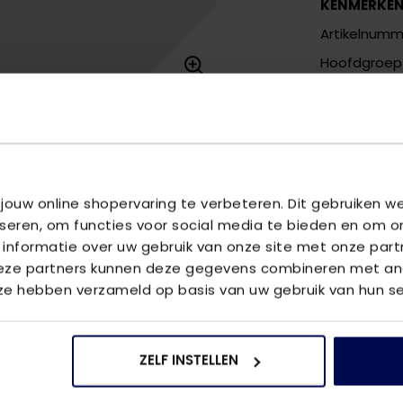
KENMERKE
Artikelnumm
Hoofdgroep
Kleurnaam
Meer kenm
OMSCHRIJ
Ontdek de O
 jouw online shopervaring te verbeteren. Dit gebruiken 
perfecte to
iseren, om functies voor social media te bieden en om o
is gemaakt v
 informatie over uw gebruik van onze site met onze part
ontwerp heef
Deze partners kunnen deze gegevens combineren met and
accentueert.
 ze hebben verzameld op basis van uw gebruik van hun se
ervoor dat d
gelegenheid
accessoires
ZELF INSTELLEN
VRAGEN OV