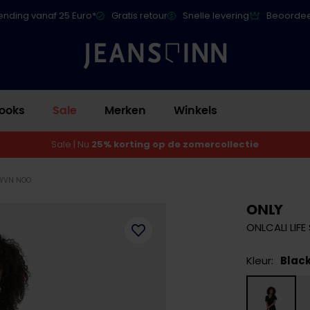
ending vanaf 25 Euro*
Gratis retour
Snelle levering
Beoordee
ooks
Sale
Merken
Winkels
Sale | Nu
25% korting op de zomercollectie
 WVN NOO
ONLY
ONLCALI LIF
Kleur:
Blac