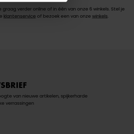
 graag verder online of in één van onze 6 winkels. Stel je
de
klantenservice
of bezoek een van onze
winkels
.
SBRIEF
hoogte van nieuwe artikelen, spijkerharde
ke verrassingen