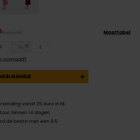
9
€ 39,99
Maattabel
S
M
L
p voorraad?
INKELMANDJE
erzending vanaf 25 euro in NL
etour, binnen 14 dagen
ard de beste met een 9.5