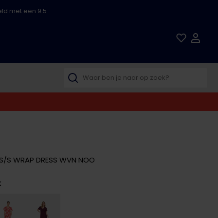
ld met een 9.5
E S/S WRAP DRESS WVN NOO
k