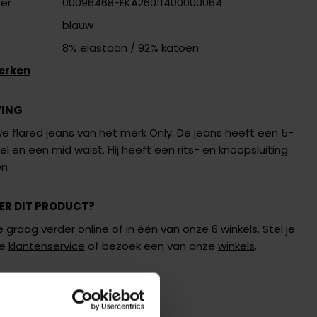
er
:
00096468-EKA26011400000064
:
blauw
:
8% elastaan
/ 92% katoen
erken
VING
 flared jeans van het merk Only. De jeans heeft een 5-
 en een mid waist. Hij heeft een rits- en knoopsluiting
en
ER DIT PRODUCT?
 graag verder online of in één van onze 6 winkels. Stel je
de
klantenservice
of bezoek een van onze
winkels
.