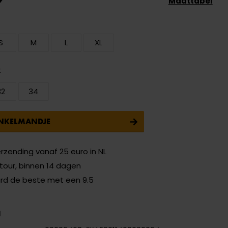
Maattabel
S
M
L
XL
t
32
34
INKELMANDJE
erzending vanaf 25 euro in NL
etour, binnen 14 dagen
ard de beste met een 9.5
N