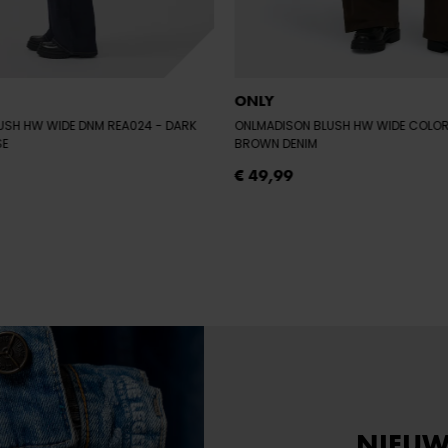
ONLY
USH HW WIDE DNM REA024
- DARK
ONLMADISON BLUSH HW WIDE COLO
SE
BROWN DENIM
€ 49,99
NIEUW