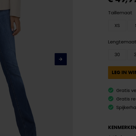
Taillemaat
XS
Lengtemaa
30
LEG IN W
Gratis v
Gratis r
Spijkerh
KENMERKE