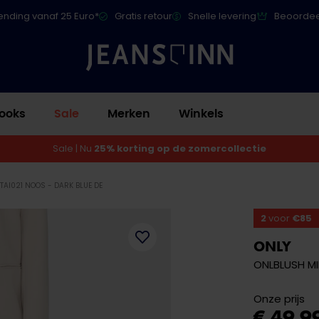
ending vanaf 25 Euro*
Gratis retour
Snelle levering
Beoordee
ooks
Sale
Merken
Winkels
Sale | Nu
25% korting op de zomercollectie
TAI021 NOOS - DARK BLUE DE
2
voor
€85
ONLY
ONLBLUSH MI
Onze prijs
€ 49,9