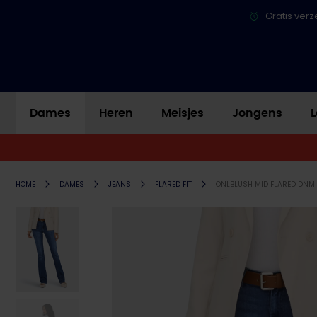
Gratis verz
Dames
Heren
Meisjes
Jongens
L
HOME
DAMES
JEANS
FLARED FIT
ONLBLUSH MID FLARED DNM 