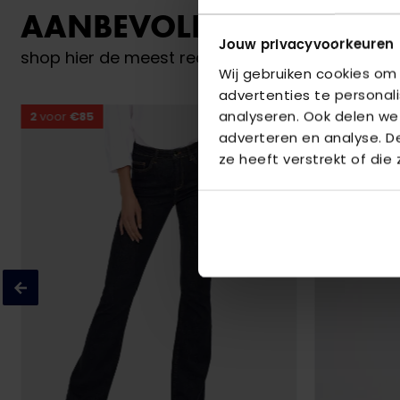
AANBEVOLEN VOOR JO
Jouw privacyvoorkeuren
shop hier de meest recente jeans van Only
Wij gebruiken cookies om
advertenties te personal
analyseren. Ook delen we
2
voor
€85
2
voor
€85
adverteren en analyse. 
ze heeft verstrekt of die