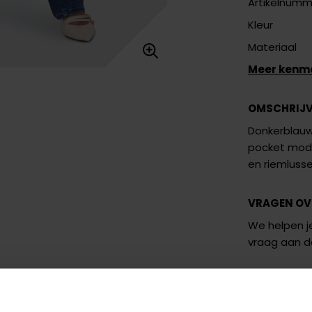
Artikelnumm
Kleur
Materiaal
Meer kenm
OMSCHRIJ
Donkerblauwe
pocket model
en riemluss
VRAGEN OV
We helpen je
vraag aan 