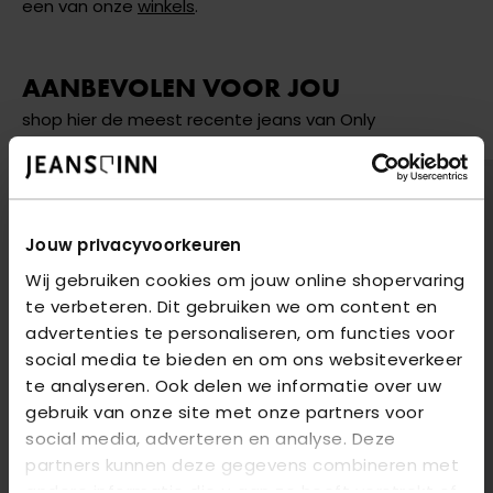
een van onze
winkels
.
AANBEVOLEN VOOR JOU
shop hier de meest recente jeans van Only
2
voor
€85
2
voor
€85
Jouw privacyvoorkeuren
Wij gebruiken cookies om jouw online shopervaring
te verbeteren. Dit gebruiken we om content en
advertenties te personaliseren, om functies voor
social media te bieden en om ons websiteverkeer
te analyseren. Ook delen we informatie over uw
gebruik van onze site met onze partners voor
social media, adverteren en analyse. Deze
partners kunnen deze gegevens combineren met
andere informatie die u aan ze heeft verstrekt of