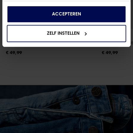
die ze hebben verzameld op basis van uw gebruik
van hun services.
ACCEPTEREN
ZELF INSTELLEN
ONLY
ONLY
ONLBLUSH MID FL STAYBLUE DNM REA023
- DARK BLUE DENIM
ONLMADISON BLU
€ 49,99
€ 49,99