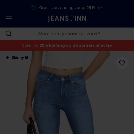
Gratis verzending vanaf 25 Euro*
Sale | Nu
25% korting op de zomercollectie
Skinny fit