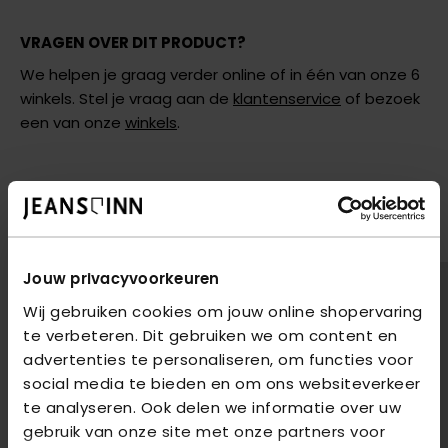
VRAGEN OVER DIT PRODUCT?
We helpen je graag verder online of in één van onze 6
winkels. Stel je vraag aan de
klantenservice
of bezoek
een van onze
winkels
.
AANBEVOLEN VOOR JOU
Shop hier de meest recente jeans van Only
Jouw privacyvoorkeuren
Wij gebruiken cookies om jouw online shopervaring
te verbeteren. Dit gebruiken we om content en
advertenties te personaliseren, om functies voor
social media te bieden en om ons websiteverkeer
te analyseren. Ook delen we informatie over uw
gebruik van onze site met onze partners voor