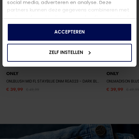
social media, adverteren en analyse. Deze
partners kunnen deze gegevens combineren met
andere informatie die u aan ze heeft verstrekt of
die ze hebben verzameld op basis van uw gebruik
van hun services.
ACCEPTEREN
ZELF INSTELLEN
ONLY
ONLY
ONLBLUSH MID FL STAYBLUE DNM REA023
- DARK BLUE DENIM
ONLMADISON BLU
€ 39,99
€ 39,99
€ 49,99
€ 49,9