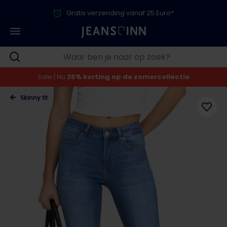
Gratis verzending vanaf 25 Euro*
Sale | Nu
25% korting op de zomercollectie
Skinny fit