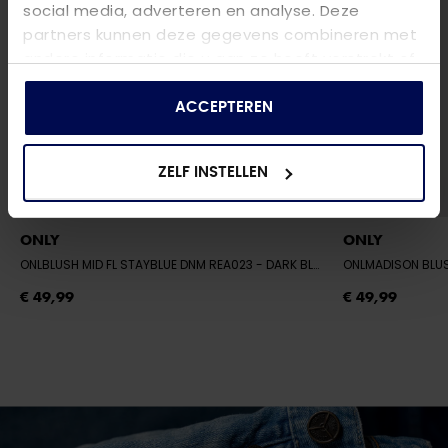
social media, adverteren en analyse. Deze
partners kunnen deze gegevens combineren met
andere informatie die u aan ze heeft verstrekt of
die ze hebben verzameld op basis van uw gebruik
van hun services.
ACCEPTEREN
ZELF INSTELLEN
ONLY
ONLY
ONLBLUSH MID FL STAYBLUE DNM REA023
- DARK BLUE DENIM
ONLMADISON BLU
€ 49,99
€ 49,99