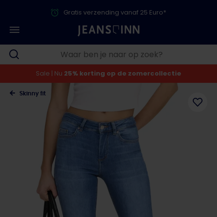
Gratis verzending vanaf 25 Euro*
Sale | Nu
25% korting op de zomercollectie
Skinny fit