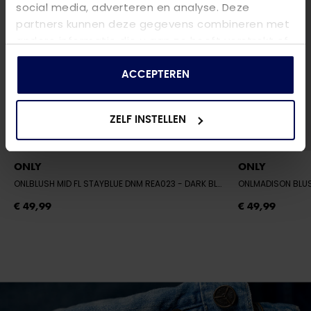
social media, adverteren en analyse. Deze
partners kunnen deze gegevens combineren met
andere informatie die u aan ze heeft verstrekt of
die ze hebben verzameld op basis van uw gebruik
van hun services.
ACCEPTEREN
ZELF INSTELLEN
ONLY
ONLY
ONLBLUSH MID FL STAYBLUE DNM REA023
- DARK BLUE DENIM
ONLMADISON BLU
€ 49,99
€ 49,99