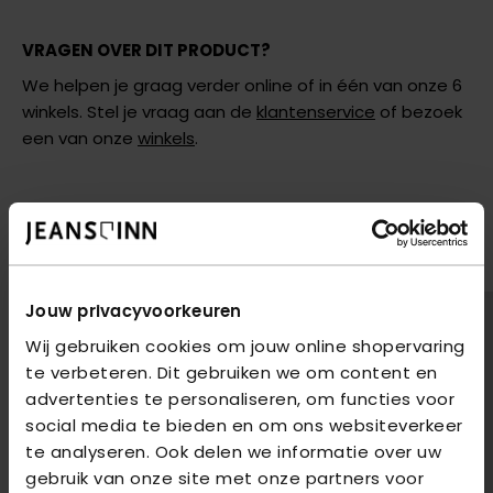
VRAGEN OVER DIT PRODUCT?
We helpen je graag verder online of in één van onze 6
winkels. Stel je vraag aan de
klantenservice
of bezoek
een van onze
winkels
.
AANBEVOLEN VOOR JOU
Shop hier de meest recente jeans van Only
2
voor
€85
2
voor
€85
Jouw privacyvoorkeuren
Wij gebruiken cookies om jouw online shopervaring
te verbeteren. Dit gebruiken we om content en
advertenties te personaliseren, om functies voor
social media te bieden en om ons websiteverkeer
te analyseren. Ook delen we informatie over uw
gebruik van onze site met onze partners voor