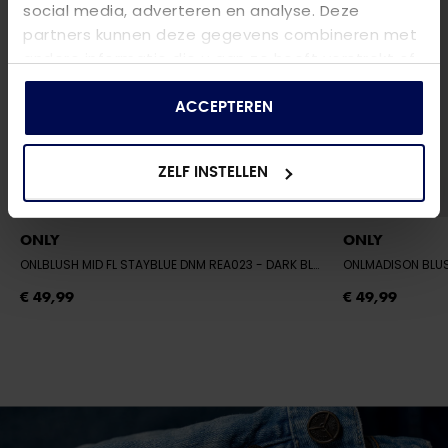
social media, adverteren en analyse. Deze
partners kunnen deze gegevens combineren met
andere informatie die u aan ze heeft verstrekt of
die ze hebben verzameld op basis van uw gebruik
van hun services.
ACCEPTEREN
ZELF INSTELLEN
ONLY
ONLY
ONLBLUSH MID FL STAYBLUE DNM REA023
- DARK BLUE DENIM
ONLMADISON BLU
€ 49,99
€ 49,99