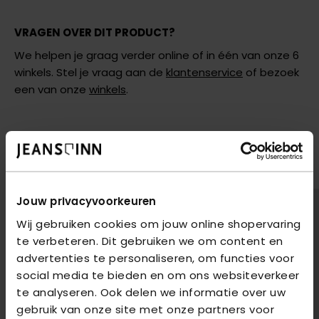
VRAGEN OVER DIT PRODUCT?
We helpen je graag verder online of in één van onze 6
winkels. Stel je vraag aan de
klantenservice
of bezoek
een van onze
winkels
.
AANBEVOLEN VOOR JOU
Shop hier de meest recente jeans van Only
2
voor
€85
2
voor
€85
Jouw privacyvoorkeuren
Wij gebruiken cookies om jouw online shopervaring
te verbeteren. Dit gebruiken we om content en
advertenties te personaliseren, om functies voor
social media te bieden en om ons websiteverkeer
te analyseren. Ook delen we informatie over uw
gebruik van onze site met onze partners voor