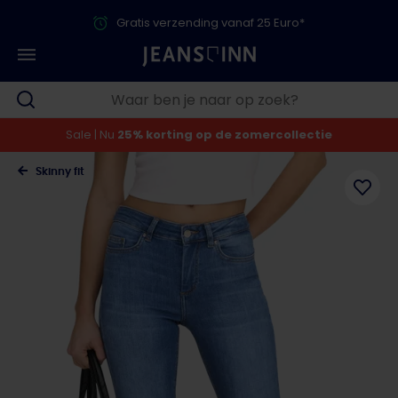
Gratis verzending vanaf 25 Euro*
Sale | Nu
25% korting op de zomercollectie
Skinny fit