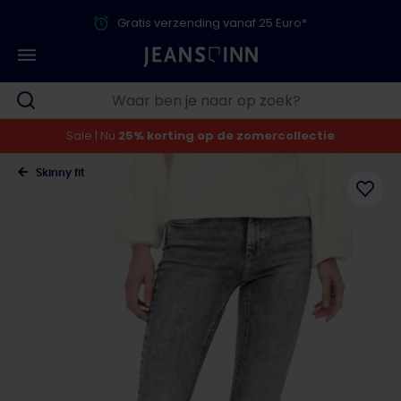
Gratis verzending vanaf 25 Euro*
Sale | Nu
25% korting op de zomercollectie
Skinny fit