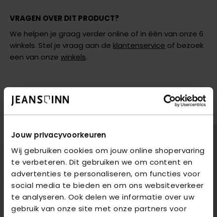
VRAGEN OVER DIT PRODUCT?
We helpen je graag verder online of in één van onze 6
winkels. Stel je vraag aan de
klantenservice
of bezoek
een van onze
winkels
.
AANBEVOLEN VOOR JOU
Shop hier de meest recente jeans van Only
2
voor
€85
2
voor
€85
Jouw privacyvoorkeuren
Wij gebruiken cookies om jouw online shopervaring
te verbeteren. Dit gebruiken we om content en
advertenties te personaliseren, om functies voor
social media te bieden en om ons websiteverkeer
te analyseren. Ook delen we informatie over uw
gebruik van onze site met onze partners voor