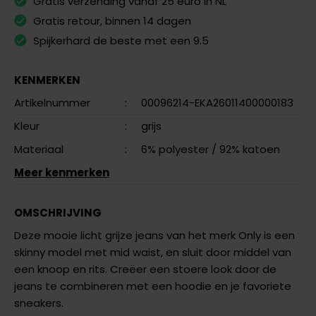
Gratis verzending vanaf 25 euro in NL
Gratis retour, binnen 14 dagen
Spijkerhard de beste met een 9.5
KENMERKEN
Artikelnummer
:
00096214-EKA26011400000183
Kleur
:
grijs
Materiaal
:
6% polyester
/ 92% katoen
Meer kenmerken
OMSCHRIJVING
Deze mooie licht grijze jeans van het merk Only is een
skinny model met mid waist, en sluit door middel van
een knoop en rits. Creëer een stoere look door de
jeans te combineren met een hoodie en je favoriete
sneakers.