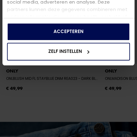
social media, adverteren en analyse. Deze
partners kunnen deze gegevens combineren met
andere informatie die u aan ze heeft verstrekt of
die ze hebben verzameld op basis van uw gebruik
van hun services.
ACCEPTEREN
ZELF INSTELLEN
ONLY
ONLY
ONLBLUSH MID FL STAYBLUE DNM REA023
- DARK BLUE DENIM
ONLMADISON BLU
€ 49,99
€ 49,99