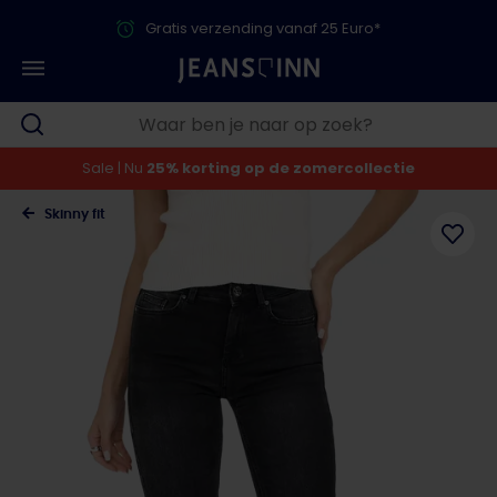
Gratis verzending vanaf 25 Euro*
Sale | Nu
25% korting op de zomercollectie
Skinny fit