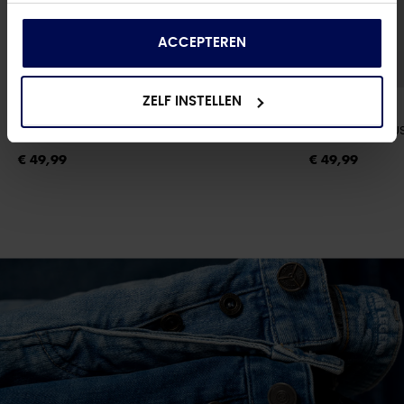
die ze hebben verzameld op basis van uw gebruik
van hun services.
ACCEPTEREN
ZELF INSTELLEN
ONLY
ONLY
ONLBLUSH MID FL STAYBLUE DNM REA023
- DARK BLUE DENIM
ONLMADISON BLU
€ 49,99
€ 49,99