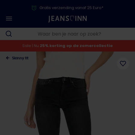
Gratis verzending vanaf 25 Euro*
Sale | Nu
25% korting op de zomercollectie
Skinny fit