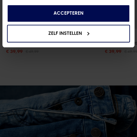
die ze hebben verzameld op basis van uw gebruik
van hun services.
ACCEPTEREN
ZELF INSTELLEN
ONLY
ONLY
ONLBLUSH MID FL STAYBLUE DNM REA023
- DARK BLUE DENIM
ONLMADISON BLU
€ 39,99
€ 39,99
€ 49,99
€ 49,9