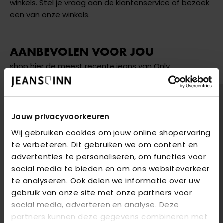
winkels. Stel je vraag aan de
klantenservice
of bezoek
een van onze
winkels
.
AANBEVOLEN VOOR JOU
shop hier de meest recente jeans van Only
2
voor
€85
2
voor
€85
Jouw privacyvoorkeuren
Wij gebruiken cookies om jouw online shopervaring
te verbeteren. Dit gebruiken we om content en
advertenties te personaliseren, om functies voor
social media te bieden en om ons websiteverkeer
te analyseren. Ook delen we informatie over uw
gebruik van onze site met onze partners voor
social media, adverteren en analyse. Deze
partners kunnen deze gegevens combineren met