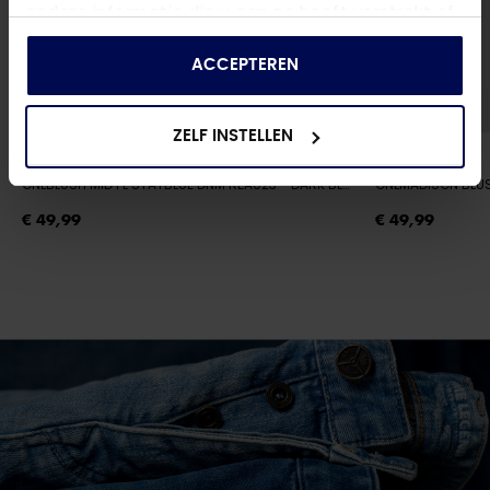
andere informatie die u aan ze heeft verstrekt of
die ze hebben verzameld op basis van uw gebruik
van hun services.
ACCEPTEREN
ZELF INSTELLEN
ONLY
ONLY
ONLBLUSH MID FL STAYBLUE DNM REA023
- DARK BLUE DENIM
ONLMADISON BLU
€ 49,99
€ 49,99