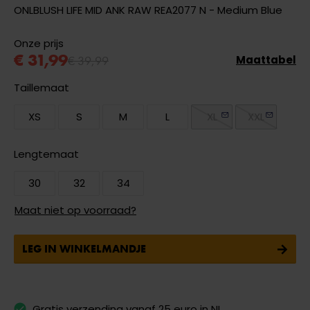
ONLBLUSH LIFE MID ANK RAW REA2077 N - Medium Blue
Onze prijs
€ 31,99
€ 39,99
Maattabel
Taillemaat
XS
S
M
L
XL
XXL
Lengtemaat
30
32
34
Maat niet op voorraad?
LEG IN WINKELMANDJE
Gratis verzending vanaf 25 euro in NL