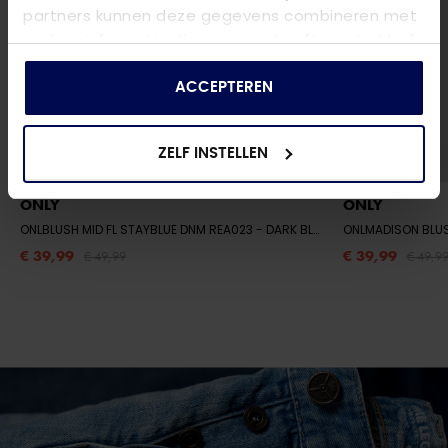
partners kunnen deze gegevens combineren met
andere informatie die u aan ze heeft verstrekt of
die ze hebben verzameld op basis van uw gebruik
van hun services.
ACCEPTEREN
ZELF INSTELLEN
ONLY
ONLY
ONLBLUSH MID FL STAYBLUE DNM REA023
- DARK BLUE DENIM
ONLMADISON BLU
€ 39,99
€ 39,99
€ 49,99
€ 49,9