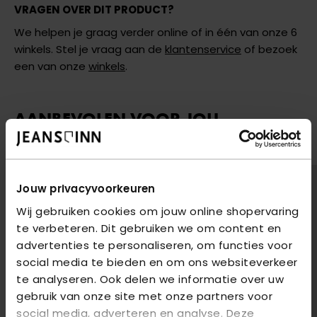
VRAGEN OVER DIT PRODUCT?
We helpen je graag verder online of in één van onze 6
winkels. Stel je vraag aan de
klantenservice
of bezoek
een van onze
winkels
.
AANBEVOLEN VOOR JOU
Shop hier de meest recente jeans van Only
2
voor
€85
2
voor
€85
Jouw privacyvoorkeuren
Wij gebruiken cookies om jouw online shopervaring
te verbeteren. Dit gebruiken we om content en
advertenties te personaliseren, om functies voor
social media te bieden en om ons websiteverkeer
te analyseren. Ook delen we informatie over uw
gebruik van onze site met onze partners voor
social media, adverteren en analyse. Deze