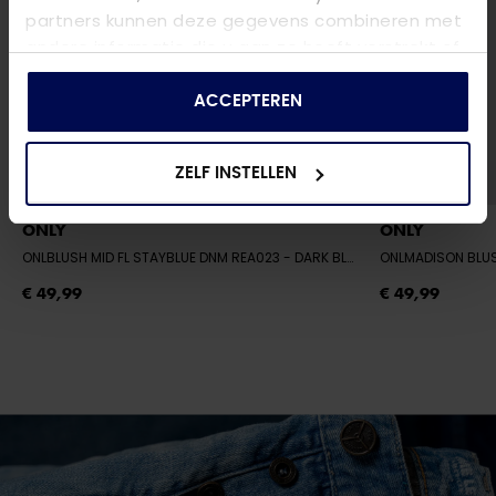
partners kunnen deze gegevens combineren met
andere informatie die u aan ze heeft verstrekt of
die ze hebben verzameld op basis van uw gebruik
van hun services.
ACCEPTEREN
ZELF INSTELLEN
ONLY
ONLY
ONLBLUSH MID FL STAYBLUE DNM REA023
- DARK BLUE DENIM
ONLMADISON BLU
€ 49,99
€ 49,99