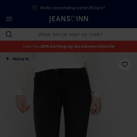
Gratis verzending vanaf 25 Euro*
Sale | Nu
25% korting op de zomercollectie
Skinny fit