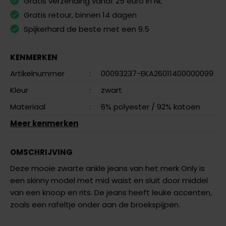
Gratis verzending vanaf 25 euro in NL
Gratis retour, binnen 14 dagen
Spijkerhard de beste met een 9.5
KENMERKEN
Artikelnummer
:
00093237-EKA26011400000099
Kleur
:
zwart
Materiaal
:
6% polyester
/ 92% katoen
Meer kenmerken
OMSCHRIJVING
Deze mooie zwarte ankle jeans van het merk Only is
een skinny model met mid waist en sluit door middel
van een knoop en rits. De jeans heeft leuke accenten,
zoals een rafeltje onder aan de broekspijpen.