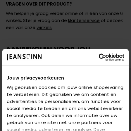
VRAGEN OVER DIT PRODUCT?
We helpen je graag verder online of in één van onze 6
winkels. Stel je vraag aan de
klantenservice
of bezoek
een van onze
winkels
.
AANBEVOLEN VOOR JOU
Shop hier de meest recente jeans van Only
2
voor
€85
2
voor
€85
Jouw privacyvoorkeuren
Wij gebruiken cookies om jouw online shopervaring
te verbeteren. Dit gebruiken we om content en
advertenties te personaliseren, om functies voor
social media te bieden en om ons websiteverkeer
te analyseren. Ook delen we informatie over uw
gebruik van onze site met onze partners voor
social media, adverteren en analyse. Deze