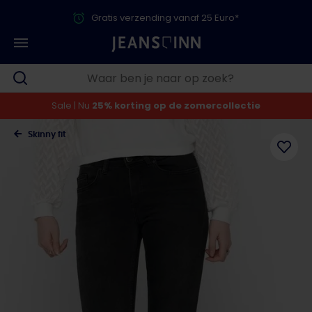
Gratis verzending vanaf 25 Euro*
Sale | Nu
25% korting op de zomercollectie
Skinny fit