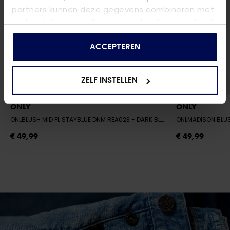
partners kunnen deze gegevens combineren met
andere informatie die u aan ze heeft verstrekt of
die ze hebben verzameld op basis van uw gebruik
van hun services.
ACCEPTEREN
ZELF INSTELLEN
ONLY
ONLY
ONLBLUSH MID FL STAYBLUE DNM REA023
- DARK BLUE DENIM
ONLMADISON BLU
€ 49,99
€ 49,99