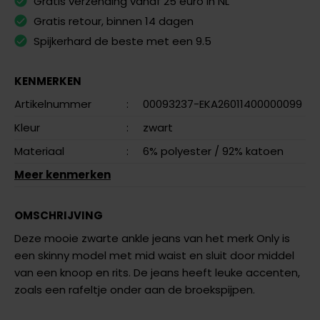
Gratis verzending vanaf 25 euro in NL
Gratis retour, binnen 14 dagen
Spijkerhard de beste met een 9.5
KENMERKEN
Artikelnummer
:
00093237-EKA26011400000099
Kleur
:
zwart
Materiaal
:
6% polyester
/ 92% katoen
Meer kenmerken
OMSCHRIJVING
Deze mooie zwarte ankle jeans van het merk Only is
een skinny model met mid waist en sluit door middel
van een knoop en rits. De jeans heeft leuke accenten,
zoals een rafeltje onder aan de broekspijpen.