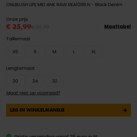
ONLBLUSH LIFE MID ANK RAW REA1099 N - Black Denim
Onze prijs
€ 35,99
€ 39,99
Maattabel
Taillemaat
XS
S
M
L
XL
Lengtemaat
30
34
32
Maat niet op voorraad?
LEG IN WINKELMANDJE
Gratis verzending vanaf 25 euro in NL