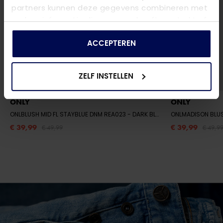
partners kunnen deze gegevens combineren met
andere informatie die u aan ze heeft verstrekt of
die ze hebben verzameld op basis van uw gebruik
van hun services.
ACCEPTEREN
ZELF INSTELLEN
ONLY
ONLY
ONLBLUSH MID FL STAYBLUE DNM REA023
- DARK BLUE DENIM
ONLMADISON BLU
€ 39,99
€ 39,99
€ 49,99
€ 49,9