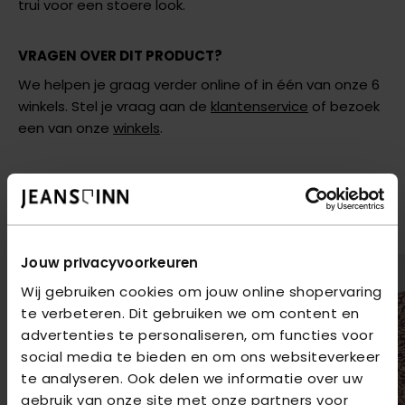
trui voor een stoere look.
VRAGEN OVER DIT PRODUCT?
We helpen je graag verder online of in één van onze 6
winkels. Stel je vraag aan de
klantenservice
of bezoek
een van onze
winkels
.
AANBEVOLEN VOOR JOU
Shop hier de meest recente items van Only
Jouw privacyvoorkeuren
Wij gebruiken cookies om jouw online shopervaring
te verbeteren. Dit gebruiken we om content en
advertenties te personaliseren, om functies voor
social media te bieden en om ons websiteverkeer
te analyseren. Ook delen we informatie over uw
gebruik van onze site met onze partners voor