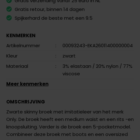
Gratis verzending vanaf 25 euro in NL
Gratis retour, binnen 14 dagen
Spijkerhard de beste met een 9.5
KENMERKEN
Artikelnummer
:
00093243-EKA26011400000004
Kleur
:
zwart
Materiaal
:
3% elastaan
/ 20% nylon
/ 77%
viscose
Meer kenmerken
OMSCHRIJVING
Zwarte skinny broek met imitatieleer van het merk
Only. De broek heeft een medium waist en een rits -en
knoopsluiting. Verder is de broek een 5-pocketmodel.
Combineer deze broek met boots en een oversized