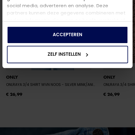
social media, adverteren en analyse. Deze
partners kunnen deze gegevens combineren met
andere informatie die u aan ze heeft verstrekt of
die ze hebben verzameld op basis van uw gebruik
van hun services.
ACCEPTEREN
ZELF INSTELLEN
ONLY
ONLY
ONLRAYA 3/4 SHIRT WVN NOOS
- SILVER MINK/ANIMAL
ONLRAYA 3/4 SH
€ 26,99
€ 26,99