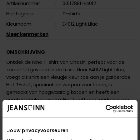
Artikelnummer
:
00117881-E4012
Hoofdgroep
:
T-shirts
Kleurnaam
:
E4012 Light Lilac
Meer kenmerken
OMSCHRIJVING
Ontdek de Nino T-shirt van Chasin, perfect voor de
zomer. Uitgevoerd in de frisse kleur E4012 Light Lilac,
voegt dit shirt een vleugje kleur toe aan je garderobe.
Het T-shirt, speciaal ontworpen voor heren, is
gemaakt van hoogwaardig katoen en heeft een
comfortabele pasvorm. Het heeft een ronde hals en
korte mouwen, wat de Nino ideaal maakt voor warme
dagen. De minimalistische afwerking met het subtiele
Chasin-logo zorgt voor een moderne uitstraling.
Jouw privacyvoorkeuren
Probeer de Nino te combineren met een lichte