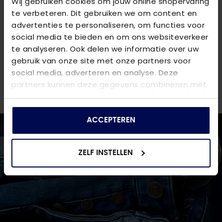
Wij gebruiken cookies om jouw online shopervaring
spijkerbroek of chino voor een relaxte, zomerse look.
te verbeteren. Dit gebruiken we om content en
Bezoek de site voor meer stijlvolle combinaties.
advertenties te personaliseren, om functies voor
social media te bieden en om ons websiteverkeer
VRAGEN OVER DIT PRODUCT?
te analyseren. Ook delen we informatie over uw
We helpen je graag verder online of in één van onze 6
gebruik van onze site met onze partners voor
winkels. Stel je vraag aan de
klantenservice
of bezoek
social media, adverteren en analyse. Deze
een van onze
winkels
.
partners kunnen deze gegevens combineren met
andere informatie die u aan ze heeft verstrekt of
die ze hebben verzameld op basis van uw gebruik
van hun services.
ACCEPTEREN
ZELF INSTELLEN