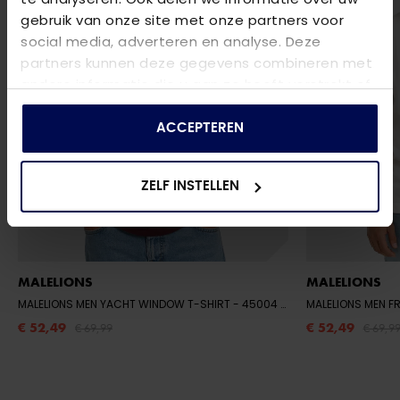
gebruik van onze site met onze partners voor
social media, adverteren en analyse. Deze
partners kunnen deze gegevens combineren met
andere informatie die u aan ze heeft verstrekt of
die ze hebben verzameld op basis van uw gebruik
van hun services.
ACCEPTEREN
ZELF INSTELLEN
MALELIONS
MALELIONS
MALELIONS MEN YACHT WINDOW T-SHIRT
- 45004 BURGUNDY
MALELIONS MEN F
€ 52,49
€ 52,49
€ 69,99
€ 69,9