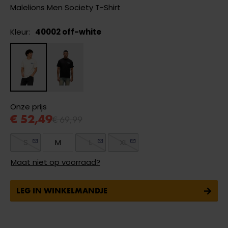
Malelions Men Society T-Shirt
Kleur:
40002 off-white
Onze prijs
€ 52,49
€ 69,99
S
M
L
XL
Maat niet op voorraad?
LEG IN WINKELMANDJE