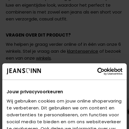
luxe en eigentijdse look, waardoor het perfect te
combineren is met zowel een jeans als een short voor
een verzorgde, casual outfit.
VRAGEN OVER DIT PRODUCT?
We helpen je graag verder online of in één van onze 6
winkels. Stel je vraag aan de
klantenservice
of bezoek
een van onze
winkels
.
AANBEVOLEN VOOR JOU
Shop hier de meest recente items van Malelions
Jouw privacyvoorkeuren
Wij gebruiken cookies om jouw online shopervaring
te verbeteren. Dit gebruiken we om content en
advertenties te personaliseren, om functies voor
social media te bieden en om ons websiteverkeer
te analyseren. Ook delen we informatie over uw