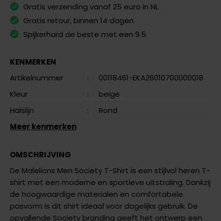
Gratis verzending vanaf 25 euro in NL
Gratis retour, binnen 14 dagen
Spijkerhard de beste met een 9.5
KENMERKEN
Artikelnummer
:
00118461-EKA26010700000018
Kleur
:
beige
Halslijn
:
Rond
Meer kenmerken
OMSCHRIJVING
De Malelions Men Society T-Shirt is een stijlvol heren T-
shirt met een moderne en sportieve uitstraling. Dankzij
de hoogwaardige materialen en comfortabele
pasvorm is dit shirt ideaal voor dagelijks gebruik. De
opvallende Society branding geeft het ontwerp een