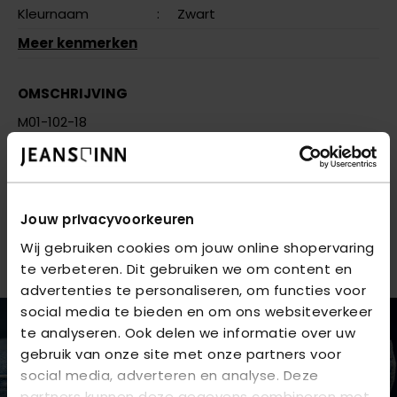
Kleurnaam
:
Zwart
Meer kenmerken
OMSCHRIJVING
M01-102-18
VRAGEN OVER DIT PRODUCT?
We helpen je graag verder online of in één van onze 6
winkels. Stel je vraag aan de
klantenservice
of bezoek
Jouw privacyvoorkeuren
een van onze
winkels
.
Wij gebruiken cookies om jouw online shopervaring
te verbeteren. Dit gebruiken we om content en
advertenties te personaliseren, om functies voor
social media te bieden en om ons websiteverkeer
te analyseren. Ook delen we informatie over uw
gebruik van onze site met onze partners voor
social media, adverteren en analyse. Deze
partners kunnen deze gegevens combineren met