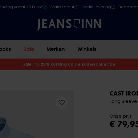
ending vanaf 25 Euro*
Gratis retour
Snelle levering
Beoordee
ooks
Sale
Merken
Winkels
Sale | Nu
25% korting op de zomercollectie
CAST IRO
Long Sleeve 
Onze prijs
€ 79,9