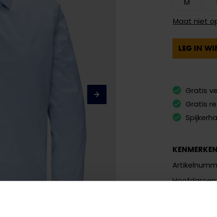
M
Maat niet o
LEG IN W
Gratis v
Gratis r
Spijkerh
KENMERKE
Artikelnumm
Hoofdgroep
Kleurnaam
Meer kenm