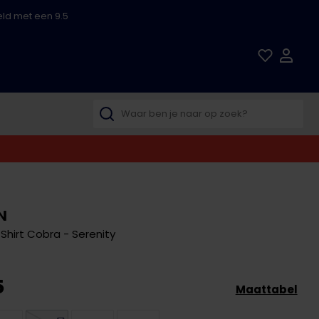
ld met een 9.5
N
Shirt Cobra - Serenity
5
Maattabel