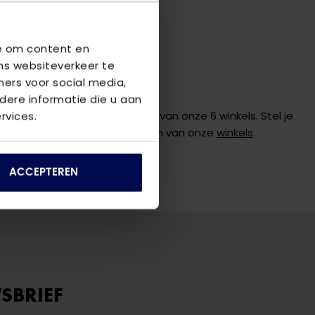
VING
we om content en
Shirt Cobra - Serenity
ns websiteverkeer te
ners voor social media,
ER DIT PRODUCT?
ere informatie die u aan
 graag verder online of in één van onze 6 winkels. Stel je
rvices.
de
klantenservice
of bezoek een van onze
winkels
.
ACCEPTEREN
SBRIEF