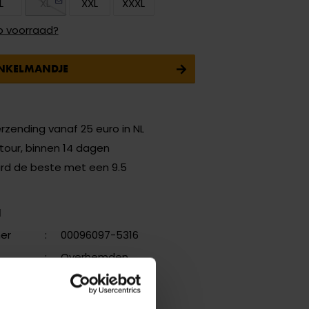
L
XL
XXL
XXXL
p voorraad?
INKELMANDJE
erzending vanaf 25 euro in NL
etour, binnen 14 dagen
ard de beste met een 9.5
N
er
:
00096097-5316
:
Overhemden
:
Serenity
erken