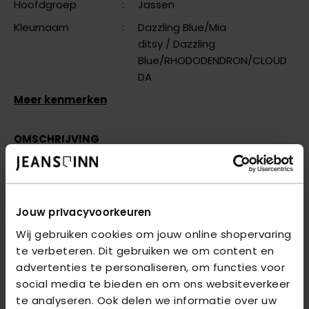
Hoofdgroep
:
Jassen
Kleurnaam
:
Dazzling Blue/Mia
ditsy
/ Dazzling
Blue/RHODODENDRON/CLOUD
DA
Meer kenmerken
OMSCHRIJVING
KONANDREA LONG SHACKET CP OTW - Dazzling
Blue/RHOD
Jouw privacyvoorkeuren
VRAGEN OVER DIT PRODUCT?
Wij gebruiken cookies om jouw online shopervaring
We helpen je graag verder online of in één van onze 6
te verbeteren. Dit gebruiken we om content en
winkels. Stel je vraag aan de
klantenservice
of bezoek
advertenties te personaliseren, om functies voor
een van onze
winkels
.
social media te bieden en om ons websiteverkeer
te analyseren. Ook delen we informatie over uw