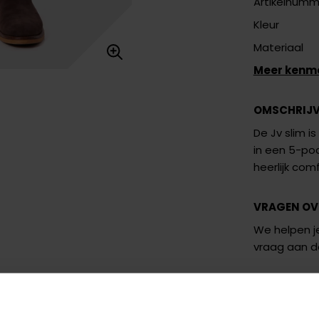
Artikelnumm
Kleur
Materiaal
Meer kenm
OMSCHRIJ
De Jv slim i
in een 5-poc
heerlijk com
VRAGEN OV
We helpen je
vraag aan 