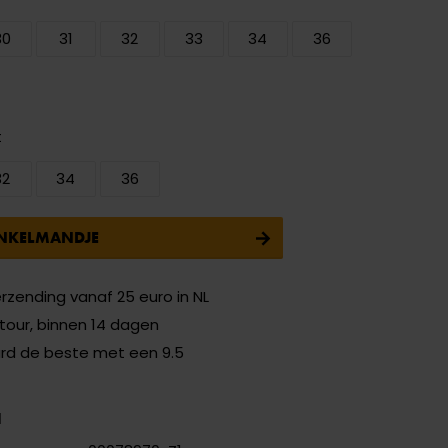
30
31
32
33
34
36
t
32
34
36
INKELMANDJE
erzending vanaf 25 euro in NL
etour, binnen 14 dagen
ard de beste met een 9.5
N