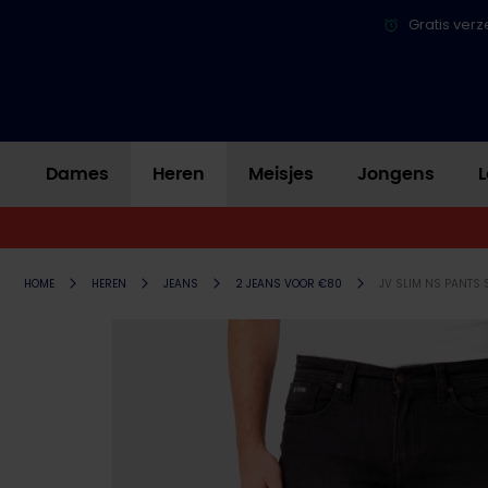
Gratis verz
Dames
Heren
Meisjes
Jongens
L
HOME
HEREN
JEANS
2 JEANS VOOR €80
JV SLIM NS PANTS 