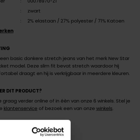
er
:
00078970-Z1
:
zwart
:
2% elastaan
/ 27% polyester
/ 71% Katoen
erken
VING
s een basic donkere stretch jeans van het merk New Star
ket model. Deze slim fit bevat stretch waardoor hij
fortabel draagt en hij is verkrijgbaar in meerdere kleuren.
ER DIT PRODUCT?
 graag verder online of in één van onze 6 winkels. Stel je
de
klantenservice
of bezoek een van onze
winkels
.