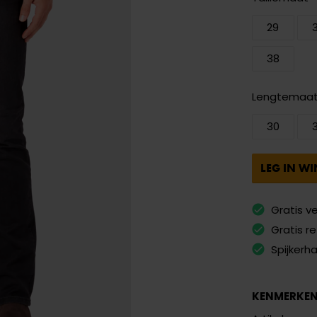
29
38
Lengtemaa
30
LEG IN W
Gratis v
Gratis r
Spijkerh
KENMERKE