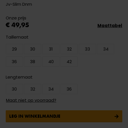
Jv-Slim Dnm
Onze prijs
€ 49,95
Maattabel
Taillemaat
29
30
31
32
33
34
36
38
40
42
Lengtemaat
30
32
34
36
Maat niet op voorraad?
LEG IN WINKELMANDJE