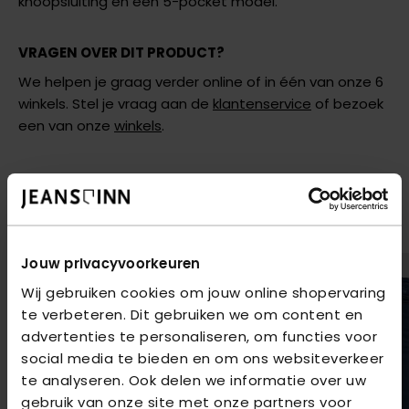
knoopsluiting en een 5-pocket model.
VRAGEN OVER DIT PRODUCT?
We helpen je graag verder online of in één van onze 6
winkels. Stel je vraag aan de
klantenservice
of bezoek
een van onze
winkels
.
AANBEVOLEN VOOR JOU
Shop hier de meest recente jeans van New Star
2
voor
€80
2
voor
€80
Jouw privacyvoorkeuren
Wij gebruiken cookies om jouw online shopervaring
te verbeteren. Dit gebruiken we om content en
advertenties te personaliseren, om functies voor
social media te bieden en om ons websiteverkeer
te analyseren. Ook delen we informatie over uw
gebruik van onze site met onze partners voor