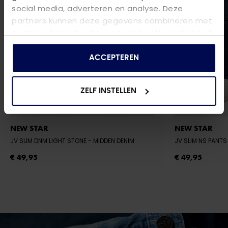
social media, adverteren en analyse. Deze
partners kunnen deze gegevens combineren met
andere informatie die u aan ze heeft verstrekt of
die ze hebben verzameld op basis van uw gebruik
van hun services.
ACCEPTEREN
ZELF INSTELLEN
NEW STAR
NEW STAR
JV SLIM DNM LIGHT STONE
- MIDDEN DENIM
€ 49,95
€ 49,95