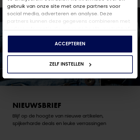
gebruik van onze site met onze partners voor
social media, adverteren en analyse. Deze
partners kunnen deze gegevens combineren met
andere informatie die u aan ze heeft verstrekt of
die ze hebben verzameld op basis van uw gebruik
van hun services.
ACCEPTEREN
ZELF INSTELLEN
NIEUWSBRIEF
Blijf op de hoogte van nieuwe artikelen,
spijkerharde deals en leuke verrassingen