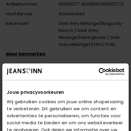
Artikelnummer
:
00095277-EKA26011400000772
Hoofdgroep
:
Accessoires
Kleurnaam
:
Dark Grey Melange/Burgundy -
Navy b
/ Dark Grey
Melange/Herringbone
/ Dark
Grey Melange/STRUCTURE
Meer kenmerken
OMSCHRIJVING
JACLICHFIELD TRUNKS 3 PACK NOOS JNR - Dark Grey Me
Jouw privacyvoorkeuren
VRAGEN OVER DIT PRODUCT?
Wij gebruiken cookies om jouw online shopervaring
We helpen je graag verder online of in één van onze 6
te verbeteren. Dit gebruiken we om content en
winkels. Stel je vraag aan de
klantenservice
of bezoek
advertenties te personaliseren, om functies voor
een van onze
winkels
.
social media te bieden en om ons websiteverkeer
te analyseren. Ook delen we informatie over uw