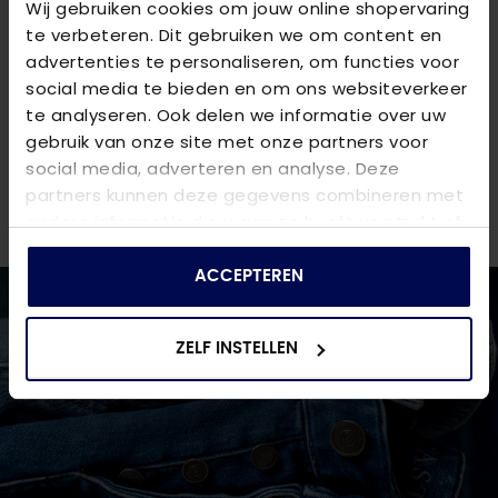
Wij gebruiken cookies om jouw online shopervaring
OMSCHRIJVING
te verbeteren. Dit gebruiken we om content en
JACDENIM TRUNKS 3 PACK NOOS JNR - Navy Blazer/Dark
advertenties te personaliseren, om functies voor
social media te bieden en om ons websiteverkeer
VRAGEN OVER DIT PRODUCT?
te analyseren. Ook delen we informatie over uw
gebruik van onze site met onze partners voor
We helpen je graag verder online of in één van onze 6
social media, adverteren en analyse. Deze
winkels. Stel je vraag aan de
klantenservice
of bezoek
partners kunnen deze gegevens combineren met
een van onze
winkels
.
andere informatie die u aan ze heeft verstrekt of
die ze hebben verzameld op basis van uw gebruik
van hun services.
ACCEPTEREN
ZELF INSTELLEN