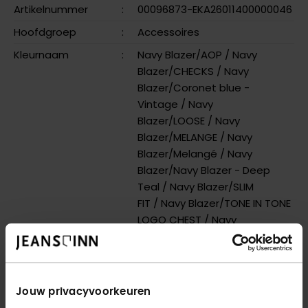
Artikelnummer
:
00096873-EKA26011400000046
Hoofdgroep
:
Accessoires
Kleurnaam
:
Navy Blazer/AOP
/ Navy
Blazer/CHECKS
/ Navy
Blazer/Coronet blue -
Vintage
/ Navy
Blazer/LOOSE
/ Navy
Blazer/MELANGE
/ Navy
Blazer/Melangé
/ Navy
Blazer/Navy Blazer - Deep
Teal
/ Navy Blazer/SLIM
FIT
/ Navy Blazer/TONE IN TONE
LOGO CHEST
/ Navy
Blazer/Vineyard Wine - Kombu
G
Meer kenmerken
Jouw privacyvoorkeuren