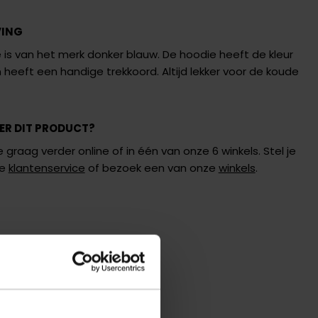
VING
is van het merk donker blauw. De hoodie heeft de kleur
en heeft een handige trekkoord. Altijd lekker voor de koude
ER DIT PRODUCT?
 graag verder online of in één van onze 6 winkels. Stel je
de
klantenservice
of bezoek een van onze
winkels
.