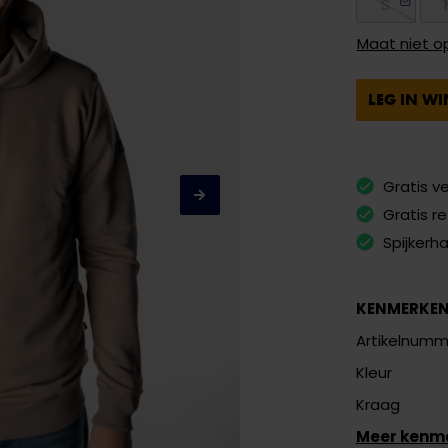
S
Maat niet o
LEG IN W
Gratis v
Gratis r
Spijkerh
KENMERKE
Artikelnumm
Kleur
Kraag
Meer kenm