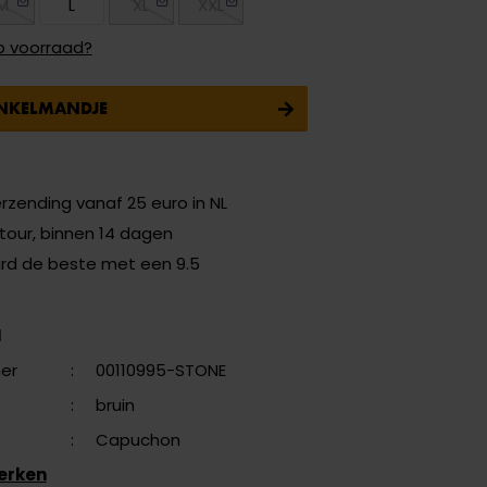
M
L
XL
XXL
p voorraad?
INKELMANDJE
erzending vanaf 25 euro in NL
etour, binnen 14 dagen
ard de beste met een 9.5
N
er
:
00110995-STONE
:
bruin
:
Capuchon
erken