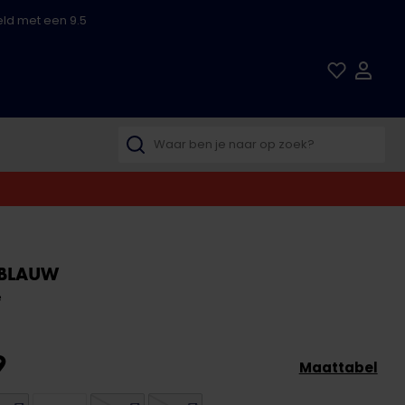
ld met een 9.5
BLAUW
e
9
Maattabel