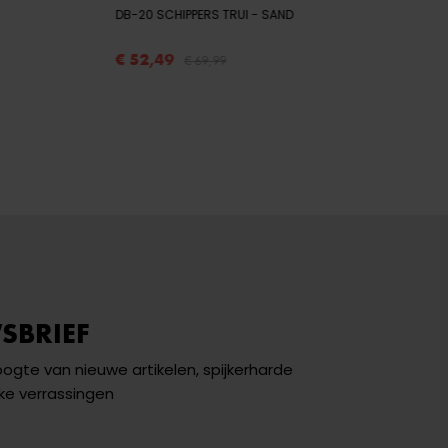
DB-20 SCHIPPERS TRUI
- SAND
€ 52,49
€ 69,99
SBRIEF
hoogte van nieuwe artikelen, spijkerharde
ke verrassingen