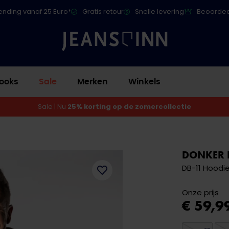
ending vanaf 25 Euro*
Gratis retour
Snelle levering
Beoordee
ooks
Sale
Merken
Winkels
Sale | Nu
25% korting op de zomercollectie
DONKER 
DB-11 Hoodi
Onze prijs
€ 59,9