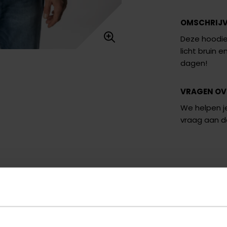
OMSCHRIJ
Deze hoodie 
licht bruin 
dagen!
VRAGEN OV
We helpen je
vraag aan 
U
blauw