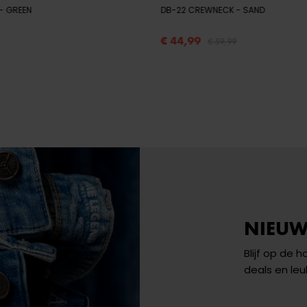
- GREEN
DB-22 CREWNECK
- SAND
€ 44,99
€ 59,99
NIEUW
Blijf op de 
deals en leu