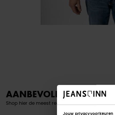
AANBEVOLEN VOOR JO
Shop hier de meest recente items van Donker 
Jouw privacyvoorkeuren