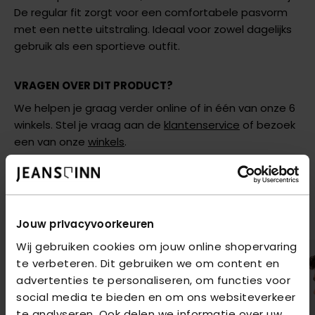
De regular fit zorgt voor een comfortabele pasvorm
met een nette uitstraling. Ideaal voor zowel dagelijks
gebruik als een sportieve outfit.
VRAGEN OVER DIT PRODUCT?
We helpen je graag verder online of in één van onze 6
winkels. Stel je vraag aan de
klantenservice
of bezoek
een van onze
winkels
.
AANBEVOLEN VOOR JOU
Shop hier de meest recente items van Donker Blauw
Jouw privacyvoorkeuren
Wij gebruiken cookies om jouw online shopervaring
te verbeteren. Dit gebruiken we om content en
advertenties te personaliseren, om functies voor
social media te bieden en om ons websiteverkeer
te analyseren. Ook delen we informatie over uw