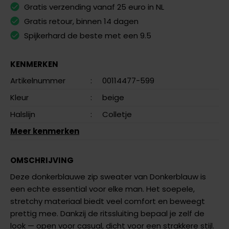
Gratis verzending vanaf 25 euro in NL
Gratis retour, binnen 14 dagen
Spijkerhard de beste met een 9.5
KENMERKEN
Artikelnummer
:
00114477-599
Kleur
:
beige
Halslijn
:
Colletje
Meer kenmerken
OMSCHRIJVING
Deze donkerblauwe zip sweater van Donkerblauw is
een echte essential voor elke man. Het soepele,
stretchy materiaal biedt veel comfort en beweegt
prettig mee. Dankzij de ritssluiting bepaal je zelf de
look — open voor casual, dicht voor een strakkere stijl.