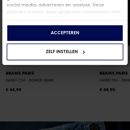
social media, adverteren en analyse. Deze
partners kunnen deze gegevens combineren met
andere informatie die u aan ze heeft verstrekt of
die ze hebben verzameld op basis van uw gebruik
van hun services.
ACCEPTEREN
ZELF INSTELLEN
BRAMS PARIS
BRAMS PARIS
DANNY C24
- DONKER DENIM
DANNY D51
- ZWA
€ 44,95
€ 44,95