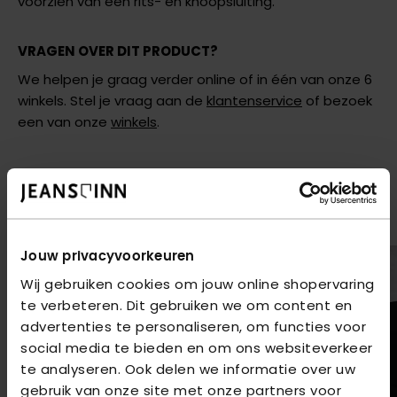
voorzien van een rits- en knoopsluiting.
VRAGEN OVER DIT PRODUCT?
We helpen je graag verder online of in één van onze 6
winkels. Stel je vraag aan de
klantenservice
of bezoek
een van onze
winkels
.
AANBEVOLEN VOOR JOU
Shop hier de meest recente jeans van Brams Paris
2
voor
€80
2
voor
€80
Jouw privacyvoorkeuren
Wij gebruiken cookies om jouw online shopervaring
te verbeteren. Dit gebruiken we om content en
advertenties te personaliseren, om functies voor
social media te bieden en om ons websiteverkeer
te analyseren. Ook delen we informatie over uw
gebruik van onze site met onze partners voor