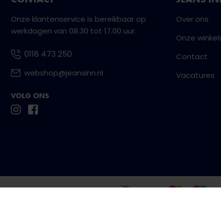
Onze klantenservice is bereikbaar op
Over ons
werkdagen van 08.30 tot 17.00 uur.
Onze winkel
0118 473 250
Contact
webshop@jeansinn.nl
Vacatures
VOLG ONS
Betaal eenvoudig en veilig met