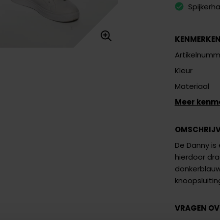
Spijkerh
KENMERKE
Artikelnumm
Kleur
Materiaal
Meer kenm
OMSCHRIJ
De Danny is 
hierdoor dra
donkerblauwe
knoopsluitin
VRAGEN OV