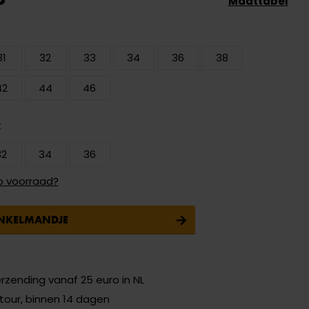
Maattabel
31
32
33
34
36
38
42
44
46
t
32
34
36
p voorraad?
INKELMANDJE
erzending vanaf 25 euro in NL
etour, binnen 14 dagen