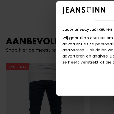
Jouw privacyvoorkeuren
Wij gebruiken cookies om
AANBEVOLEN VOOR JO
advertenties te personal
Shop hier de meest recente jeans van Bram Par
analyseren. Ook delen we
adverteren en analyse. 
ze heeft verstrekt of die
2
voor
€80
2
voor
€80