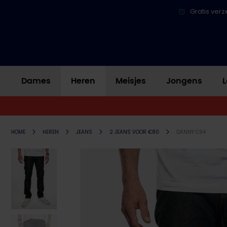
Gratis verz
Dames
Heren
Meisjes
Jongens
L
HOME
HEREN
JEANS
2 JEANS VOOR €80
DANNY C94