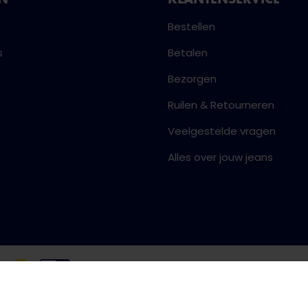
Bestellen
s
Betalen
Bezorgen
Ruilen & Retourneren
Veelgestelde vragen
Alles over jouw jeans
Algemene voorwaarden
Priva