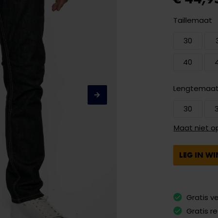
Taillemaat
30
40
Lengtemaa
30
Maat niet o
LEG IN W
Gratis v
Gratis r