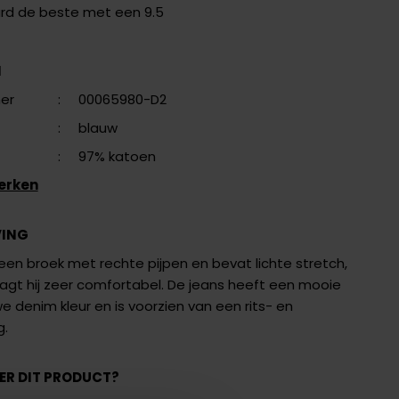
ard de beste met een 9.5
N
er
:
00065980-D2
:
blauw
:
97% katoen
erken
VING
een broek met rechte pijpen en bevat lichte stretch,
agt hij zeer comfortabel. De jeans heeft een mooie
 denim kleur en is voorzien van een rits- en
g.
ER DIT PRODUCT?