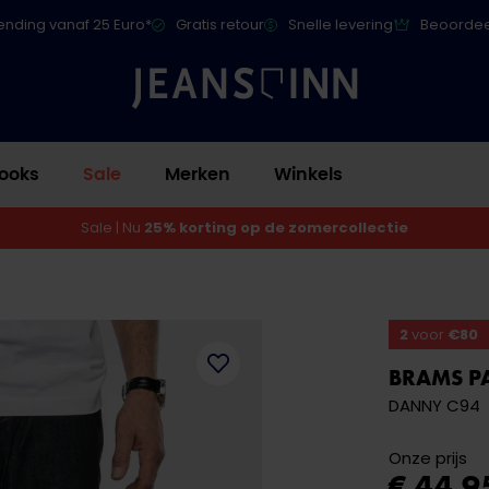
ending vanaf 25 Euro*
Gratis retour
Snelle levering
Beoordee
ooks
Sale
Merken
Winkels
Sale | Nu
25% korting op de zomercollectie
2
voor
€80
BRAMS P
DANNY C94
Onze prijs
€ 44,9