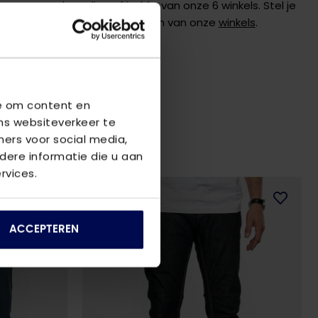
 graag verder online of in één van onze 6 winkels. Stel je
de
klantenservice
of bezoek een van onze
winkels
.
we om content en
ns websiteverkeer te
ners voor social media,
ere informatie die u aan
rvices.
2
voor
€80
ACCEPTEREN