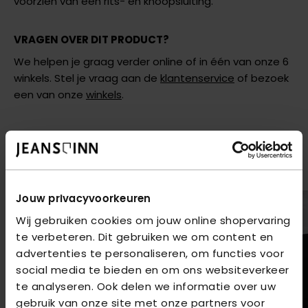
voorzien van een rits- en knoopsluiting.
VRAGEN OVER DIT PRODUCT?
We helpen je graag verder online of in één van onze 6
winkels. Stel je vraag aan de
klantenservice
of bezoek
een van onze
winkels
.
AANBEVOLEN VOOR JOU
Shop hier de meest recente jeans van Bram Paris
2
voor
€80
2
voor
€80
Jouw privacyvoorkeuren
Wij gebruiken cookies om jouw online shopervaring
te verbeteren. Dit gebruiken we om content en
advertenties te personaliseren, om functies voor
social media te bieden en om ons websiteverkeer
te analyseren. Ook delen we informatie over uw
gebruik van onze site met onze partners voor