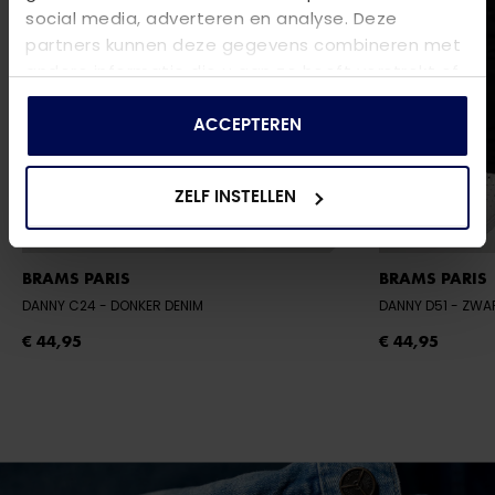
social media, adverteren en analyse. Deze
partners kunnen deze gegevens combineren met
andere informatie die u aan ze heeft verstrekt of
die ze hebben verzameld op basis van uw gebruik
van hun services.
ACCEPTEREN
ZELF INSTELLEN
BRAMS PARIS
BRAMS PARIS
DANNY C24
- DONKER DENIM
DANNY D51
- ZWA
€ 44,95
€ 44,95