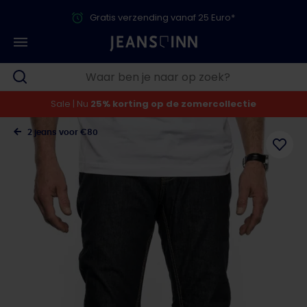
Gratis verzending vanaf 25 Euro*
Sale | Nu
25% korting op de zomercollectie
2 jeans voor €80