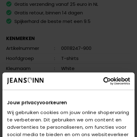
Gratis verzending vanaf 25 euro in NL
Gratis retour, binnen 14 dagen
Spijkerhard de beste met een 9.5
KENMERKEN
Artikelnummer
:
00118247-900
Hoofdgroep
:
T-shirts
Kleurnaam
:
White
Meer kenmerken
OMSCHRIJVING
Jouw privacyvoorkeuren
Wij gebruiken cookies om jouw online shopervaring
VRAGEN OVER DIT PRODUCT?
te verbeteren. Dit gebruiken we om content en
We helpen je graag verder online of in één van onze 6
advertenties te personaliseren, om functies voor
winkels. Stel je vraag aan de
klantenservice
of bezoek
social media te bieden en om ons websiteverkeer