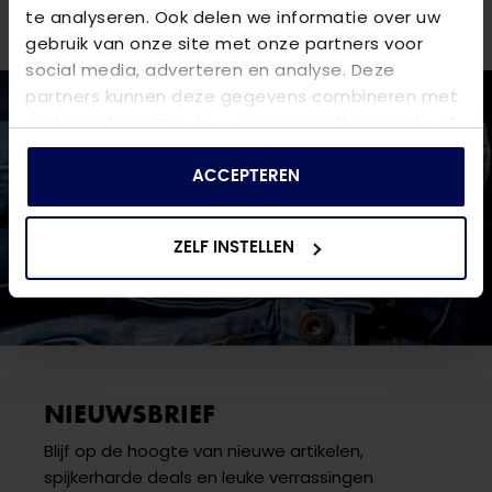
een van onze
winkels
.
te analyseren. Ook delen we informatie over uw
gebruik van onze site met onze partners voor
social media, adverteren en analyse. Deze
partners kunnen deze gegevens combineren met
andere informatie die u aan ze heeft verstrekt of
die ze hebben verzameld op basis van uw gebruik
van hun services.
ACCEPTEREN
ZELF INSTELLEN
NIEUWSBRIEF
Blijf op de hoogte van nieuwe artikelen,
spijkerharde deals en leuke verrassingen