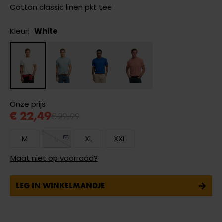
Cotton classic linen pkt tee
Kleur:
White
Onze prijs
€ 22,49
€ 29,99
M
L
XL
XXL
Maat niet op voorraad?
LEG IN WINKELMANDJE