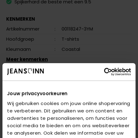
Spijkerhard de beste met een 9.5
KENMERKEN
Artikelnummer
:
00118247-3YM
Hoofdgroep
:
T-shirts
Kleurnaam
:
Coastal
Meer kenmerken
OMSCHRIJVING
VRAGEN OVER DIT PRODUCT?
Jouw privacyvoorkeuren
Wij gebruiken cookies om jouw online shopervaring
We helpen je graag verder online of in één van onze 6
te verbeteren. Dit gebruiken we om content en
winkels. Stel je vraag aan de
klantenservice
of bezoek
advertenties te personaliseren, om functies voor
een van onze
winkels
.
social media te bieden en om ons websiteverkeer
te analyseren. Ook delen we informatie over uw