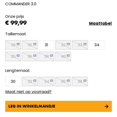
COMMANDER 3.0
Onze prijs
€ 99,99
Maattabel
Taillemaat
29
30
31
32
33
34
35
36
38
40
Lengtemaat
30
32
34
36
38
Maat niet op voorraad?
LEG IN WINKELMANDJE