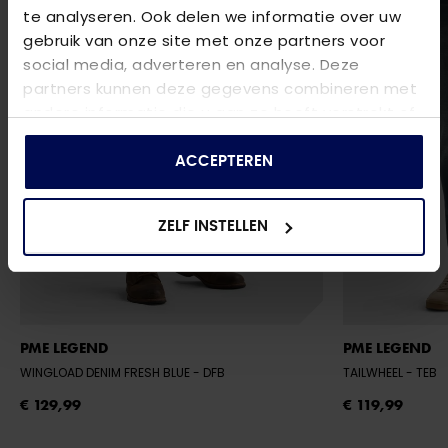
te analyseren. Ook delen we informatie over uw
gebruik van onze site met onze partners voor
social media, adverteren en analyse. Deze
partners kunnen deze gegevens combineren met
andere informatie die u aan ze heeft verstrekt of
die ze hebben verzameld op basis van uw gebruik
van hun services.
ACCEPTEREN
ZELF INSTELLEN
PME LEGEND
PME LEGEND
WINGLOAD DENIM FRESH BLUE
- DFB
TAILWHEEL
- TEB
€ 129,99
€ 119,99