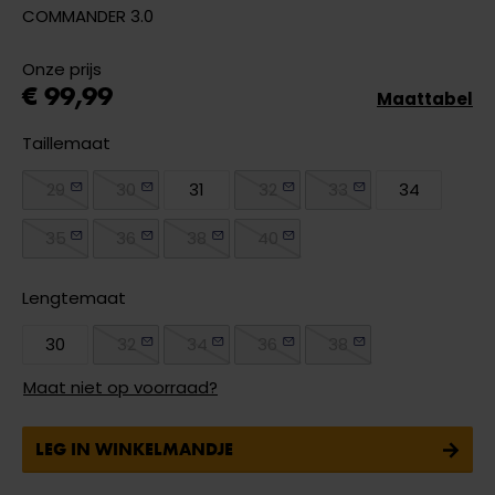
COMMANDER 3.0
Onze prijs
€ 99,99
Maattabel
Taillemaat
29
30
31
32
33
34
35
36
38
40
Lengtemaat
30
32
34
36
38
Maat niet op voorraad?
LEG IN WINKELMANDJE