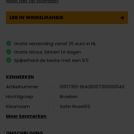
Maat niet op voorraad?
LEG IN WINKELMANDJE
Gratis verzending vanaf 25 euro in NL
Gratis retour, binnen 14 dagen
Spijkerhard de beste met een 9.5
KENMERKEN
Artikelnummer
:
00117310-EKA26007300000143
Hoofdgroep
:
Broeken
Kleurnaam
:
Satin Rose612
Meer kenmerken
OMSCHRIJVING