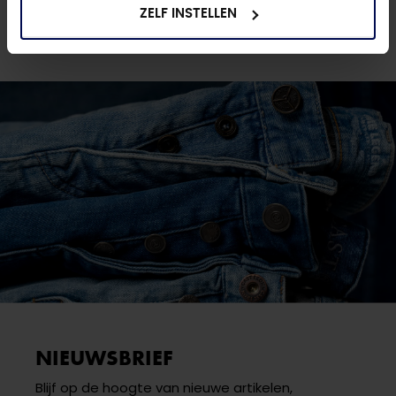
winkels. Stel je vraag aan de
klantenservice
of bezoek
ZELF INSTELLEN
een van onze
winkels
.
NIEUWSBRIEF
Blijf op de hoogte van nieuwe artikelen,