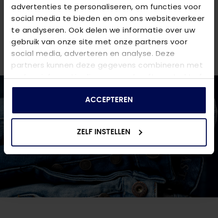
VRAGEN OVER DIT PRODUCT?
advertenties te personaliseren, om functies voor
social media te bieden en om ons websiteverkeer
We helpen je graag verder online of in één van onze 6
te analyseren. Ook delen we informatie over uw
winkels. Stel je vraag aan de
klantenservice
of bezoek
gebruik van onze site met onze partners voor
een van onze
winkels
.
social media, adverteren en analyse. Deze
partners kunnen deze gegevens combineren met
andere informatie die u aan ze heeft verstrekt of
die ze hebben verzameld op basis van uw gebruik
van hun services.
ACCEPTEREN
ZELF INSTELLEN