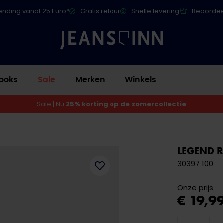
ending vanaf 25 Euro*
Gratis retour
Snelle levering
Beoordee
ooks
Sale
Merken
Winkels
Sale | Nu
25% korting op de zomercollectie
LEGEND 
30397 100
Onze prijs
€ 19,9