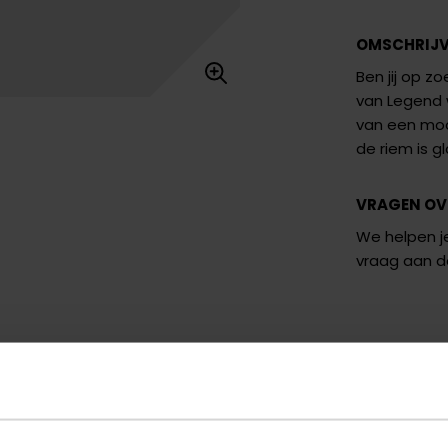
OMSCHRIJ
Ben jij op z
van Legend 
van een mooi
de riem is gl
VRAGEN OV
We helpen je
vraag aan 
U