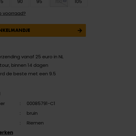
85
90
95
100
105
p voorraad?
INKELMANDJE
erzending vanaf 25 euro in NL
etour, binnen 14 dagen
ard de beste met een 9.5
N
er
:
00085791-C1
:
bruin
:
Riemen
erken