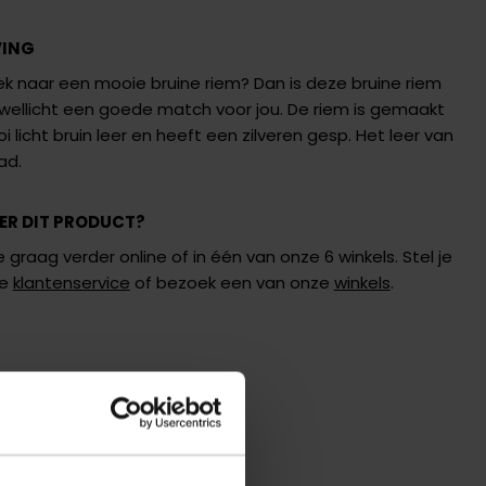
VING
oek naar een mooie bruine riem? Dan is deze bruine riem
wellicht een goede match voor jou. De riem is gemaakt
 licht bruin leer en heeft een zilveren gesp. Het leer van
ad.
ER DIT PRODUCT?
 graag verder online of in één van onze 6 winkels. Stel je
de
klantenservice
of bezoek een van onze
winkels
.