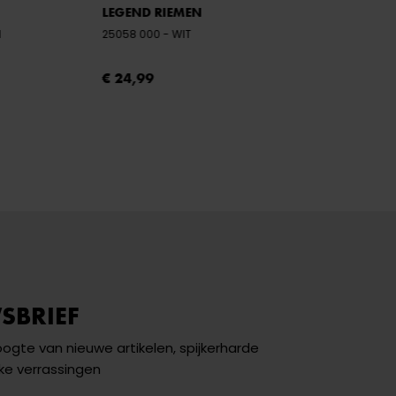
LEGEND RIEMEN
N
25058 000
- WIT
€ 24,99
SBRIEF
hoogte van nieuwe artikelen, spijkerharde
ke verrassingen