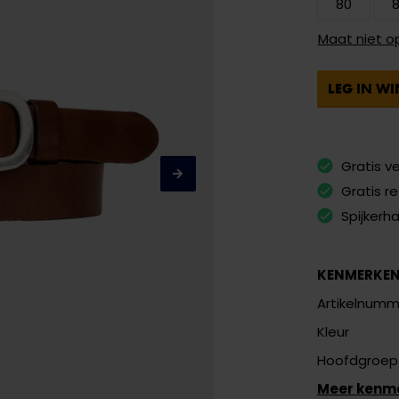
80
Maat niet o
LEG IN W
Gratis v
Gratis r
Spijkerh
KENMERKE
Artikelnumm
Kleur
Hoofdgroep
Meer kenm