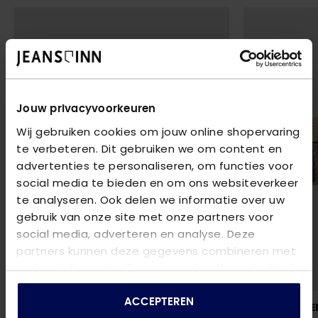
Jouw privacyvoorkeuren
Wij gebruiken cookies om jouw online shopervaring
te verbeteren. Dit gebruiken we om content en
advertenties te personaliseren, om functies voor
social media te bieden en om ons websiteverkeer
te analyseren. Ook delen we informatie over uw
gebruik van onze site met onze partners voor
social media, adverteren en analyse. Deze
partners kunnen deze gegevens combineren met
andere informatie die u aan ze heeft verstrekt of
die ze hebben verzameld op basis van uw gebruik
van hun services.
ACCEPTEREN
LEGEND RIEMEN
LEGEND RIEME