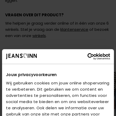
liggen.
VRAGEN OVER DIT PRODUCT?
We helpen je graag verder online of in één van onze 6
winkels. Stel je vraag aan de
klantenservice
of bezoek
een van onze
winkels
.
AANBEVOLEN VOOR JOU
Shop hier de meest recente items van Vero Moda
Jouw privacyvoorkeuren
Wij gebruiken cookies om jouw online shopervaring
te verbeteren. Dit gebruiken we om content en
advertenties te personaliseren, om functies voor
social media te bieden en om ons websiteverkeer
te analyseren. Ook delen we informatie over uw
gebruik van onze site met onze partners voor