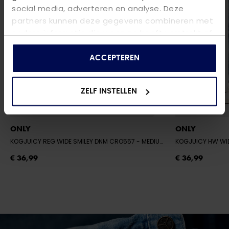
social media, adverteren en analyse. Deze
partners kunnen deze gegevens combineren met
andere informatie die u aan ze heeft verstrekt of
die ze hebben verzameld op basis van uw gebruik
van hun services.
ACCEPTEREN
ZELF INSTELLEN
ONLY
ONLY
KOGJUICY REG WIDE SMILEY DNM CRO557
- MEDIUM BLUE DENIM/NAS365
KOGJUICY HW WI
€ 36,99
€ 36,99