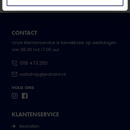
CONTACT
Onze klantenservice is bereikbaar op werkdagen
van 08.30 tot 17.00 uur.
0118 473 250
webshop@jeansinn.nl
VOLG ONS
KLANTENSERVICE
Bestellen