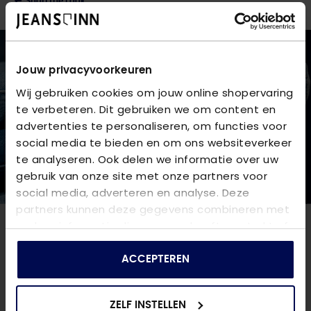
Shop the Look
Jouw privacyvoorkeuren
Wij gebruiken cookies om jouw online shopervaring
te verbeteren. Dit gebruiken we om content en
advertenties te personaliseren, om functies voor
social media te bieden en om ons websiteverkeer
te analyseren. Ook delen we informatie over uw
gebruik van onze site met onze partners voor
social media, adverteren en analyse. Deze
partners kunnen deze gegevens combineren met
andere informatie die u aan ze heeft verstrekt of
die ze hebben verzameld op basis van uw gebruik
NIEUWSBRIEF
van hun services.
ACCEPTEREN
Blijf op de hoogte van nieuwe artikelen,
spijkerharde deals en leuke verrassingen
ZELF INSTELLEN