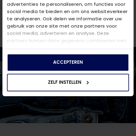
VRAGEN OVER DIT PRODUCT?
advertenties te personaliseren, om functies voor
social media te bieden en om ons websiteverkeer
We helpen je graag verder online of in één van onze 6
te analyseren. Ook delen we informatie over uw
winkels. Stel je vraag aan de
klantenservice
of bezoek
gebruik van onze site met onze partners voor
een van onze
winkels
.
social media, adverteren en analyse. Deze
partners kunnen deze gegevens combineren met
andere informatie die u aan ze heeft verstrekt of
die ze hebben verzameld op basis van uw gebruik
van hun services.
ACCEPTEREN
ZELF INSTELLEN