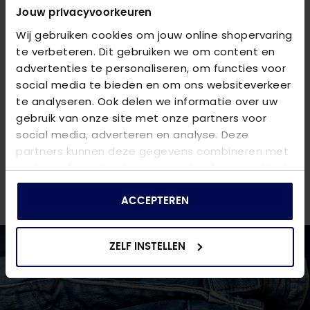
kledingstuk een elegante uitstraling, terwijl de
Jouw privacyvoorkeuren
knoopsluiting aan de voorkant zorgt voor een
Wij gebruiken cookies om jouw online shopervaring
veelzijdige look. Combineer deze jurk moeiteloos met
te verbeteren. Dit gebruiken we om content en
andere items op onze site, zoals een paar trendy
advertenties te personaliseren, om functies voor
sandalen of kleurrijke accessoires, om je zomerse
social media te bieden en om ons websiteverkeer
outfit compleet te maken.
te analyseren. Ook delen we informatie over uw
gebruik van onze site met onze partners voor
VRAGEN OVER DIT PRODUCT?
social media, adverteren en analyse. Deze
We helpen je graag verder online of in één van onze 6
partners kunnen deze gegevens combineren met
winkels. Stel je vraag aan de
klantenservice
of bezoek
andere informatie die u aan ze heeft verstrekt of
een van onze
winkels
.
die ze hebben verzameld op basis van uw gebruik
van hun services.
ACCEPTEREN
ZELF INSTELLEN