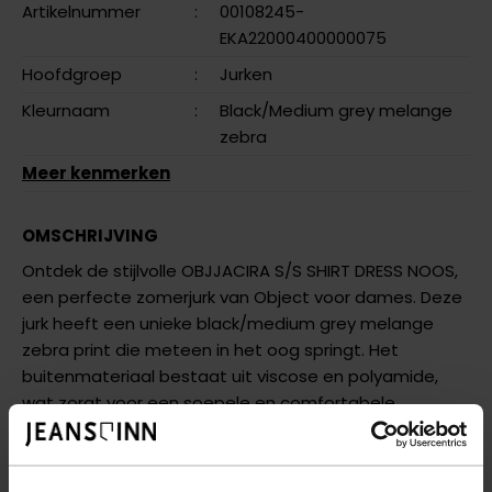
Artikelnummer
:
00108245-
EKA22000400000075
Hoofdgroep
:
Jurken
Kleurnaam
:
Black/Medium grey melange
zebra
Meer kenmerken
OMSCHRIJVING
Ontdek de stijlvolle OBJJACIRA S/S SHIRT DRESS NOOS,
een perfecte zomerjurk van Object voor dames. Deze
jurk heeft een unieke black/medium grey melange
zebra print die meteen in het oog springt. Het
buitenmateriaal bestaat uit viscose en polyamide,
wat zorgt voor een soepele en comfortabele
pasvorm.
De korte mouwen en de klassieke kraag geven het