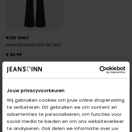
KIDS ONLY
KONPAIGE FLARED PANT PNT NOOS - BLACK
- BLACK
€ 24,99
Flared broeken
Ga voor een extra girly look met een flared broek in
Jouw privacyvoorkeuren
allerlei kleurtjes en printjes. Neem een kijkje op onze
Wij gebruiken cookies om jouw online shopervaring
website en vind flared broeken van merken zoals Cars
te verbeteren. Dit gebruiken we om content en
Jeans en Only.
advertenties te personaliseren, om functies voor
social media te bieden en om ons websiteverkeer
te analyseren. Ook delen we informatie over uw