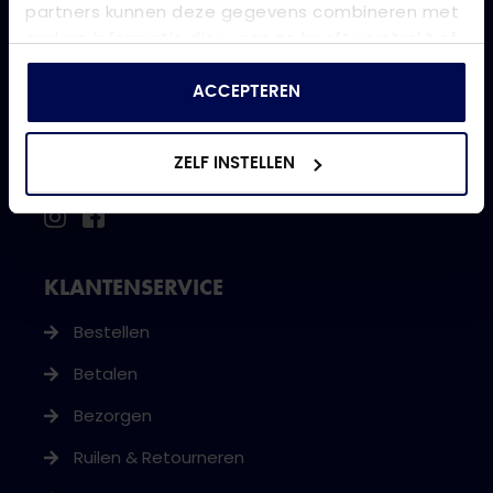
partners kunnen deze gegevens combineren met
Onze klantenservice is bereikbaar op werkdagen
andere informatie die u aan ze heeft verstrekt of
van 08.30 tot 17.00 uur.
die ze hebben verzameld op basis van uw gebruik
van hun services.
0118 473 250
ACCEPTEREN
webshop@jeansinn.nl
ZELF INSTELLEN
VOLG ONS
KLANTENSERVICE
Bestellen
Betalen
Bezorgen
Ruilen & Retourneren