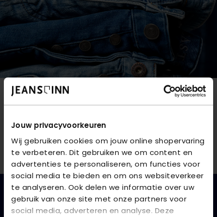
NIEUWSBRIEF
Blijf op de hoogte van nieuwe artikelen,
Jouw privacyvoorkeuren
spijkerharde deals en leuke verrassingen
Wij gebruiken cookies om jouw online shopervaring
te verbeteren. Dit gebruiken we om content en
advertenties te personaliseren, om functies voor
social media te bieden en om ons websiteverkeer
te analyseren. Ook delen we informatie over uw
gebruik van onze site met onze partners voor
CONTACT
social media, adverteren en analyse. Deze