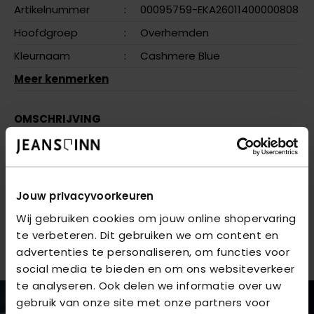
Artikelnummer
:
00095759-EKA26011400000808
Hoofdgroep
:
Overhemden
Kleurnaam
:
Cashmere Blue
Meer kenmerken
OMSCHRIJVING
JPRPARMA SHIRT L/S NOOS JNR - Cashmere Blue
VRAGEN OVER DIT PRODUCT?
Jouw privacyvoorkeuren
We helpen je graag verder online of in één van onze 6
Wij gebruiken cookies om jouw online shopervaring
winkels. Stel je vraag aan de
klantenservice
of bezoek
te verbeteren. Dit gebruiken we om content en
een van onze
winkels
.
advertenties te personaliseren, om functies voor
social media te bieden en om ons websiteverkeer
te analyseren. Ook delen we informatie over uw
gebruik van onze site met onze partners voor