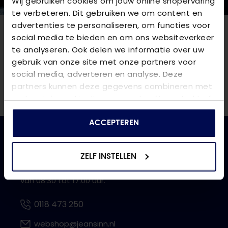
Wij gebruiken cookies om jouw online shopervaring
te verbeteren. Dit gebruiken we om content en
advertenties te personaliseren, om functies voor
social media te bieden en om ons websiteverkeer
NIEUWSBRIEF
te analyseren. Ook delen we informatie over uw
gebruik van onze site met onze partners voor
Blijf op de hoogte van nieuwe artikelen,
social media, adverteren en analyse. Deze
spijkerharde deals en leuke verrassingen
partners kunnen deze gegevens combineren met
andere informatie die u aan ze heeft verstrekt of
die ze hebben verzameld op basis van uw gebruik
van hun services.
ACCEPTEREN
CONTACT
ZELF INSTELLEN
Onze klantenservice is bereikbaar op werkdagen
van 08.30 tot 17.00 uur.
0118 473 250
webshop@jeansinn.nl