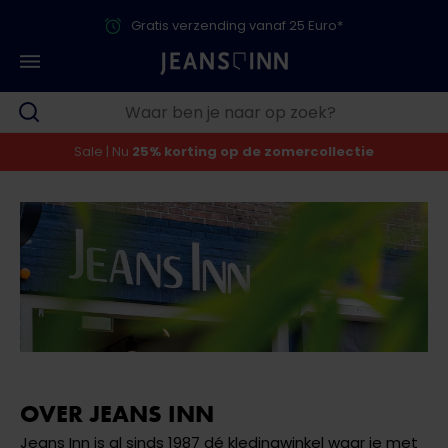
Gratis verzending vanaf 25 Euro*
Sale | Nu
25% korting op de zomercollectie
OVER JEANS INN
Jeans Inn is al sinds 1987 dé kledingwinkel waar je met