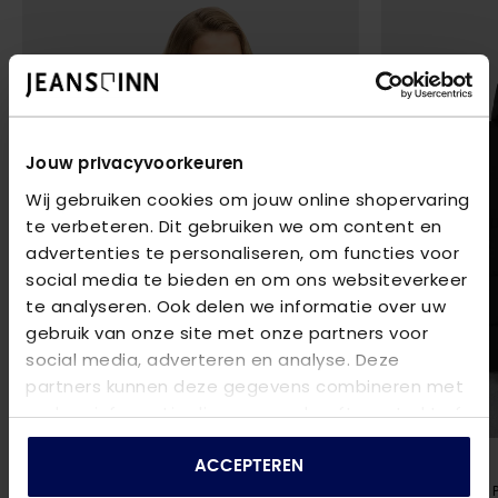
Jouw privacyvoorkeuren
Wij gebruiken cookies om jouw online shopervaring
te verbeteren. Dit gebruiken we om content en
advertenties te personaliseren, om functies voor
social media te bieden en om ons websiteverkeer
te analyseren. Ook delen we informatie over uw
gebruik van onze site met onze partners voor
social media, adverteren en analyse. Deze
partners kunnen deze gegevens combineren met
andere informatie die u aan ze heeft verstrekt of
die ze hebben verzameld op basis van uw gebruik
SUPERDRY
SUPERDRY
van hun services.
ACCEPTEREN
EVEREST HOODED BOMBER JACKET
- 65F CEDAR GREEN
HOODED SPORTS 