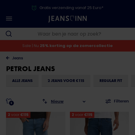
Gratis verzending vanaf 25 Euro*
Sale | Nu
25% korting op de zomercollectie
Jeans
PETROL JEANS
ALLE JEANS
2 JEANS VOOR €115
REGULAR FIT
Filteren
6
2
voor
€115
2
voor
€115