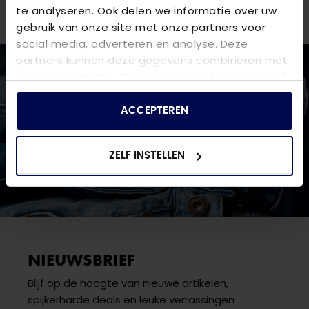
de denim die je zoekt!
te analyseren. Ook delen we informatie over uw
gebruik van onze site met onze partners voor
social media, adverteren en analyse. Deze
partners kunnen deze gegevens combineren met
andere informatie die u aan ze heeft verstrekt of
die ze hebben verzameld op basis van uw gebruik
van hun services.
ACCEPTEREN
ZELF INSTELLEN
NIEUWSBRIEF
Blijf op de hoogte van nieuwe artikelen,
spijkerharde deals en leuke verrassingen