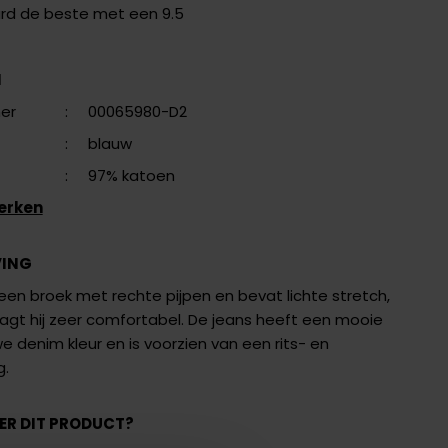
ard de beste met een 9.5
N
er
:
00065980-D2
:
blauw
:
97% katoen
erken
VING
een broek met rechte pijpen en bevat lichte stretch,
agt hij zeer comfortabel. De jeans heeft een mooie
 denim kleur en is voorzien van een rits- en
g.
ER DIT PRODUCT?