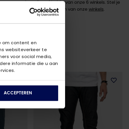
 graag verder online of in één van onze 6 winkels. Stel je
de
klantenservice
of bezoek een van onze
winkels
.
we om content en
ns websiteverkeer te
ners voor social media,
ere informatie die u aan
rvices.
2
voor
€80
ACCEPTEREN