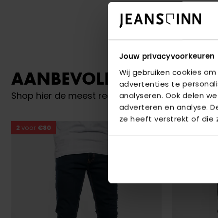
Jouw privacyvoorkeuren
Wij gebruiken cookies om
AANBEVOLEN VOOR JO
advertenties te personal
Shop hier de meest recente jeans van Bram Par
analyseren. Ook delen we
adverteren en analyse. 
ze heeft verstrekt of die
2
voor
€80
2
voor
€80