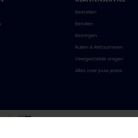
Bestellen
s
Betalen
Bezorgen
Ruilen & Retourneren
Veelgestelde vragen
Alles over jouw jeans
Algemene voorwaarden
Priva