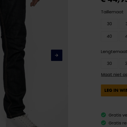
Taillemaat
30
40
Lengtemaa
30
Maat niet o
LEG IN W
Gratis v
Gratis r