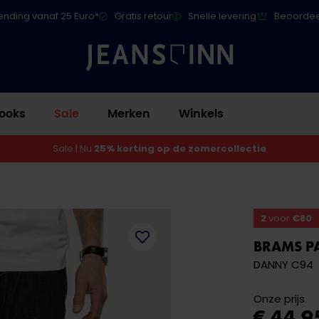
ending vanaf 25 Euro*
Gratis retour
Snelle levering
Beoordee
ooks
Sale
Merken
Winkels
Sale | Nu
25% korting op de zomercollectie
2
voor
€80
BRAMS P
DANNY C94
Onze prijs
€ 44,9