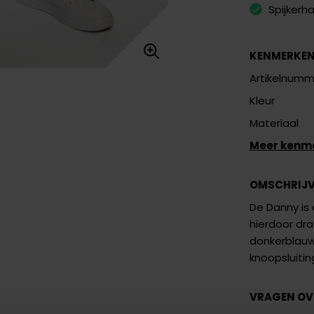
Spijkerh
KENMERKE
Artikelnumm
Kleur
Materiaal
Meer kenm
OMSCHRIJ
De Danny is 
hierdoor dra
donkerblauwe
knoopsluitin
VRAGEN OV