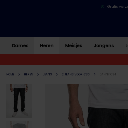
Gratis verz
Dames
Heren
Meisjes
Jongens
L
HOME
HEREN
JEANS
2 JEANS VOOR €80
DANNY C94