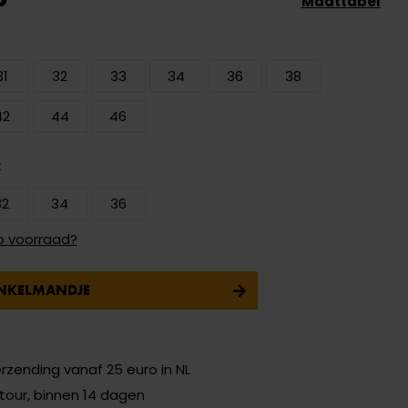
Maattabel
31
32
33
34
36
38
42
44
46
t
32
34
36
p voorraad?
INKELMANDJE
erzending vanaf 25 euro in NL
etour, binnen 14 dagen